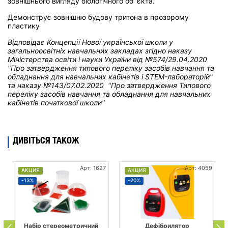
зовнішнього вигляду біологічного об`єкта.
Демонструє зовнішню будову тритона в прозорому
пластику
Відповідає Концепції Нової української школи у
загальноосвітніх навчальних закладах
згідно наказу
Міністерства освіти і науки України від
№574/29.04.2020
"Про затвердження типового переліку засобів навчання та
обладнання для навчальних кабінетів і STEM-лабораторій"
та н
аказу №143/07.02.2020 "Про затвердження Типового
переліку засобів навчання та обладнання для навчальних
кабінетів початкової школи"
ДИВІТЬСЯ ТАКОЖ
Арт: 1627
Арт: 4059
АКЦИЯ
АКЦИЯ
-13%
-20%
Набір стереометричний
Дефібрилятор