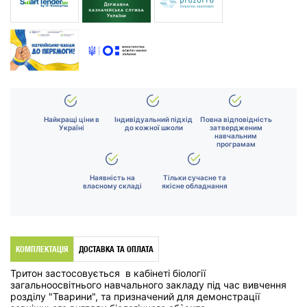
Найкращі ціни в
Індивідуальний підхід
Повна відповідність
Україні
до кожної школи
затвердженим
навчальним
програмам
Наявність на
Тільки сучасне та
власному складі
якісне обладнання
КОМПЛЕКТАЦІЯ
ДОСТАВКА ТА ОПЛАТА
Тритон застосовується
в кабінеті біології
загальноосвітнього навчального закладу під час вивчення
розділу "Тварини", та призначений для демонстрації