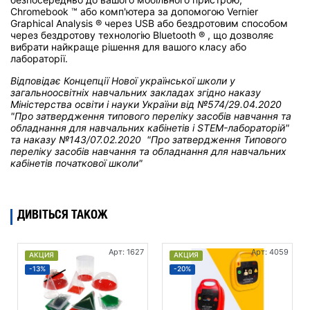
Chromebook ™ або комп'ютера за допомогою Vernier
Graphical Analysis ® через USB або бездротовим способом
через бездротову технологію Bluetooth ® , що дозволяє
вибрати найкраще рішення для вашого класу або
лабораторії.
Відповідає Концепції Нової української школи у
загальноосвітніх навчальних закладах
згідно наказу
Міністерства освіти і науки України від
№574/29.04.2020
"Про затвердження типового переліку засобів навчання та
обладнання для навчальних кабінетів і STEM-лабораторій"
та н
аказу №143/07.02.2020 "Про затвердження Типового
переліку засобів навчання та обладнання для навчальних
кабінетів початкової школи"
ДИВІТЬСЯ ТАКОЖ
Арт: 1627
Арт: 4059
АКЦИЯ
АКЦИЯ
-13%
-20%