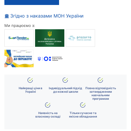
Згідно з наказами МОН України
Ми працюємо з:
Найкращі ціни в
Індивідуальний підхід
Повна відповідність
Україні
до кожної школи
затвердженим
навчальним
програмам
Наявність на
Тільки сучасне та
власному складі
якісне обладнання