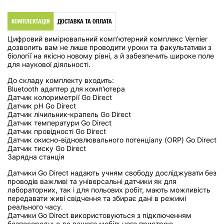
КОМПЛЕКТАЦІЯ
ДОСТАВКА ТА ОПЛАТА
Цифровий вимірювальний комп'ютерний комплекс Vernier
дозволить вам не лише проводити уроки та факультативи з
біології на якісно новому рівні, а й забезпечить широке поле
для наукової діяльності.
До складу комплекту входить:
Bluetooth адаптер для комп'ютера
Датчик колориметрії Go Direct
Датчик рН Go Direct
Датчик лічильник-крапель Go Direct
Датчик температури Go Direct
Датчик провідності Go Direct
Датчик окисно-відновлювального потенціалу (ORP) Go Direct
Датчик тиску Go Direct
Зарядна станція
Датчики Go Direct надають учням свободу досліджувати без
проводів важливі та універсальні датчики як для
лабораторних, так і для польових робіт, мають можливість
передавати живі свідчення та збирає дані в режимі
реального часу.
Датчики Go Direct використовуються з підключенням
безпосередньо до вашого мобільного пристрою,