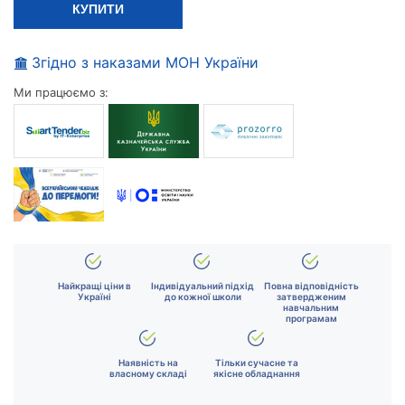
КУПИТИ
Згідно з наказами МОН України
Ми працюємо з:
Найкращі ціни в
Індивідуальний підхід
Повна відповідність
Україні
до кожної школи
затвердженим
навчальним
програмам
Наявність на
Тільки сучасне та
власному складі
якісне обладнання