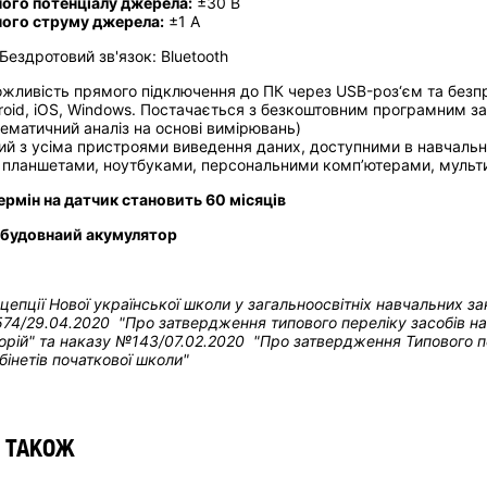
ного потенціалу джерела:
±30 В
ного струму джерела:
±1 А
Бездротовий зв'язок: Bluetooth
жливість прямого підключення до ПК через USB-роз‘єм та безпр
oid, iOS, Windows. Постачається з безкоштовним програмним за
ематичний аналіз на основі вимірювань)
ий з усіма пристроями виведення даних, доступними в навчальн
 планшетами, ноутбуками, персональними комп’ютерами, мульт
ермін на датчик становить 60 місяців
 вбудовнаий акумулятор
нцепції Нової української школи у загальноосвітніх навчальних з
74/29.04.2020 "Про затвердження типового переліку засобів нав
рій" та н
аказу №143/07.02.2020 "Про затвердження Типового пе
бінетів початкової школи"
 ТАКОЖ