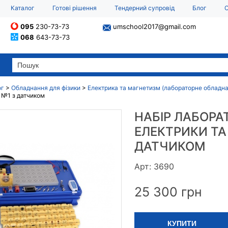
Каталог
Готові рішення
Тендерний супровід
Блог
О
095
230-73-73
umschool2017@gmail.com
068
643-73-73
ог
>
Обладнання для фізики
>
Електрика та магнетизм (лабораторне обладн
 №1 з датчиком
НАБІР ЛАБОРА
ЕЛЕКТРИКИ ТА
ДАТЧИКОМ
Арт: 3690
25 300
грн
КУПИТИ