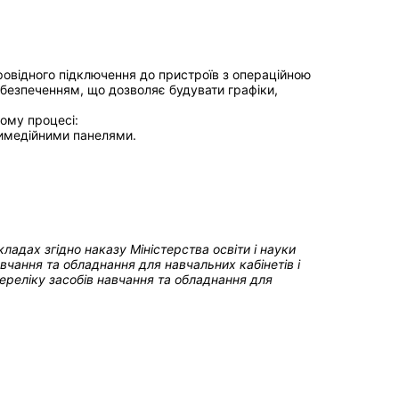
овідного підключення до пристроїв з операційною
безпеченням, що дозволяє будувати графіки,
ому процесі:
имедійними панелями.
акладах
згідно наказу Міністерства освіти і науки
чання та обладнання для навчальних кабінетів і
реліку засобів навчання та обладнання для