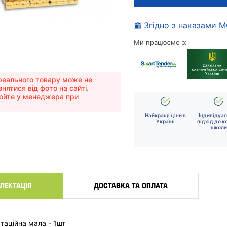
Згідно з наказами 
Ми працюємо з:
еального товару може не
знятися від фото на сайті.
юйте у менеджера при
Найкращі ціни в
Індивідуа
Україні
підхід до к
школи
ЛЕКТАЦІЯ
ДОСТАВКА ТА ОПЛАТА
таційна мала - 1шт