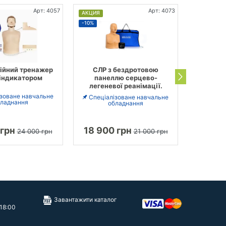
Арт: 4057
Арт: 4073
АКЦИЯ
АКЦИЯ
-10%
-17%
ійний тренажер
СЛР з бездротовою
Тренаже
 індикатором
панеллю серцево-
серц
легеневої реанімації.
реанімац
з еле
ізоване навчальне
Спеціалізоване навчальне
ладнання
обладнання
Спеціа
 грн
18 900 грн
46 12
24 000 грн
21 000 грн
Завантажити каталог
 18:00