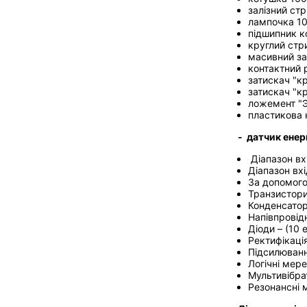
залізний ст
лампочка 10
підшипник к
круглий стр
масивний за
контактний р
затискач "к
затискач "к
ложемент "Э
пластикова 
- датчик енер
Діапазон вх
Діапазон вх
За допомого
Транзистори
Конденсатор
Напівпровід
Діоди – (10 
Ректифікаці
Підсилюванн
Логічні мере
Мультивібра
Резонансні 