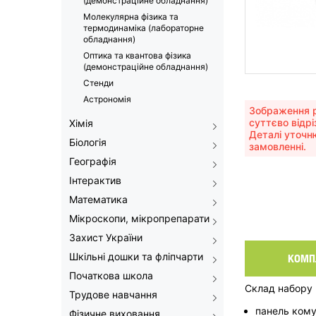
(демонстраційне обладнання)
Молекулярна фізика та
термодинаміка (лабораторне
обладнання)
Оптика та квантова фізика
(демонстраційне обладнання)
Стенди
Астрономія
Зображення р
суттєво відрі
Хімія
Деталі уточн
Біологія
замовленні.
Географія
Інтерактив
Математика
Мікроскопи, мікропрепарати
Захист України
Шкільні дошки та фліпчарти
КОМП
Початкова школа
Склад набору
Трудове навчання
панель кому
Фізичне виховання