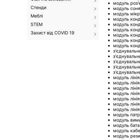
модуль роз'
Стенди
модуль соня
модуль мікр
Меблі
модуль конд
STEM
модуль конд
модуль конд
Захист від COVID 19
модуль конд
модуль конд
модуль конд
з'єднувальн
з'єднувальн
з'єднувальн
з'єднувальн
з'єднувальни
модуль лінія
модуль лінія
модуль лінія
модуль лінія
модуль лінія
модуль ліні
модуль ліні
модуль патр
модуль вими
модуль батар
модуль кабе
модуль рези