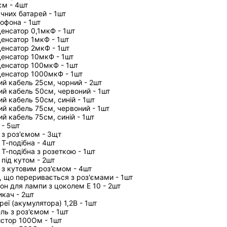
єм - 4шт
чних батарей - 1шт
офона - 1шт
енсатор 0,1мкФ - 1шт
енсатор 1мкФ - 1шт
енсатор 2мкФ - 1шт
енсатор 10мкФ - 1шт
енсатор 100мкФ - 1шт
енсатор 1000мкФ - 1шт
ий кабель 25см, чорний - 2шт
ий кабель 50см, червоний - 1шт
ий кабель 50см, синій - 1шт
ий кабель 75см, червоний - 1шт
й кабель 75см, синій - 1шт
 - 5шт
 з роз'ємом - 3щт
 Т-подібна - 4шт
 Т-подібна з розеткою - 1шт
 під кутом - 2шт
я з кутовим роз'ємом - 4шт
я, що переривається з роз'ємами - 1шт
он для лампи з цоколем Е 10 - 2шт
кач - 2шт
еї (акумулятора) 1,2В - 1шт
ль з роз'ємом - 1шт
стор 100Ом - 1шт