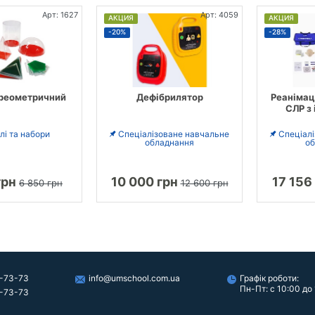
Арт: 1627
Арт: 4059
АКЦИЯ
АКЦИЯ
-20%
-28%
ереометричний
Дефібрилятор
Реанімац
СЛР з
і та набори
Спеціалізоване навчальне
Спеціал
обладнання
об
грн
10 000 грн
17 156
6 850 грн
12 600 грн
-73-73
info@umschool.com.ua
Графік роботи:
Пн-Пт: с 10:00 до
-73-73