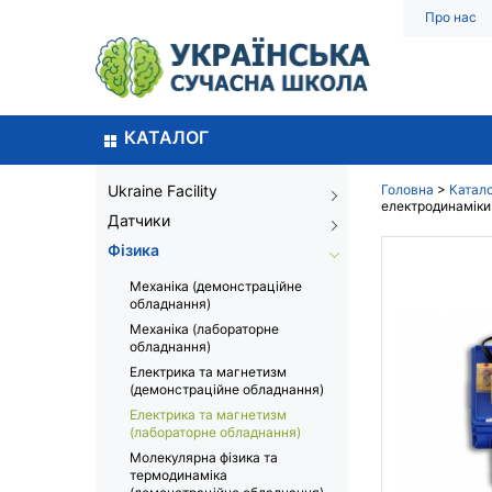
Про нас
КАТАЛОГ
Ukraine Facility
Головна
>
Катал
електродинаміки
Датчики
Фізика
Механіка (демонстраційне
обладнання)
Механіка (лабораторне
обладнання)
Електрика та магнетизм
(демонстраційне обладнання)
Електрика та магнетизм
(лабораторне обладнання)
Молекулярна фізика та
термодинаміка