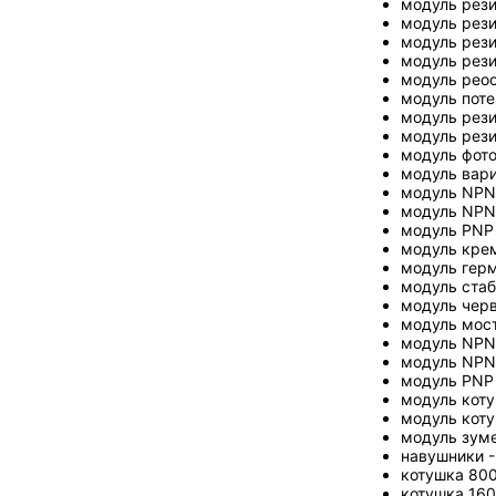
модуль рези
модуль рези
модуль рези
модуль рези
модуль реос
модуль поте
модуль рези
модуль рези
модуль фото
модуль вари
модуль NPN 
модуль NPN 
модуль PNP 
модуль крем
модуль герма
модуль стаб
модуль черв
модуль мост
модуль NPN 
модуль NPN 
модуль PNP 
модуль коту
модуль коту
модуль зуме
навушники -
котушка 800 
котушка 1600