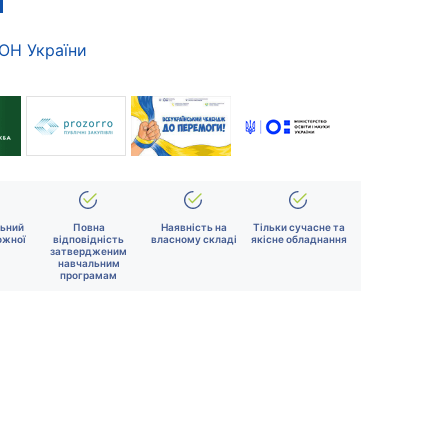
МОН України
льний
Повна
Наявність на
Тільки сучасне та
ожної
відповідність
власному складі
якісне обладнання
затвердженим
навчальним
програмам