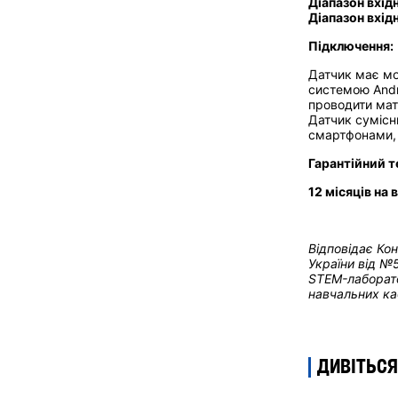
Діапазон вхід
Діапазон вхід
Підключення:
Датчик має мо
системою Andr
проводити мат
Датчик сумісн
смартфонами,
Гарантійний т
12 місяців на
Відповідає Ко
України від
№5
STEM-лаборато
навчальних ка
ДИВІТЬСЯ