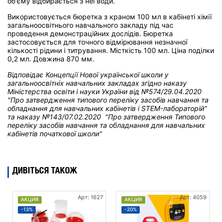
об'єму відбирається з неї води.
Використовується бюретка з краном 100 мл в кабінеті хімії
загальноосвітнього навчального закладу під час
проведення демонстраційних дослідів. Бюретка
застосовується для точного відмірювання незначної
кількості рідини і титрування. Місткість 100 мл. Ціна поділки
0,2 мл. Довжина 870 мм.
Відповідає Концепції Нової української школи у
загальноосвітніх навчальних закладах
згідно наказу
Міністерства освіти і науки України від
№574/29.04.2020
"Про затвердження типового переліку засобів навчання та
обладнання для навчальних кабінетів і STEM-лабораторій"
та н
аказу №143/07.02.2020 "Про затвердження Типового
переліку засобів навчання та обладнання для навчальних
кабінетів початкової школи"
ДИВІТЬСЯ ТАКОЖ
Арт: 1627
Арт: 4059
АКЦИЯ
АКЦИЯ
-13%
-20%