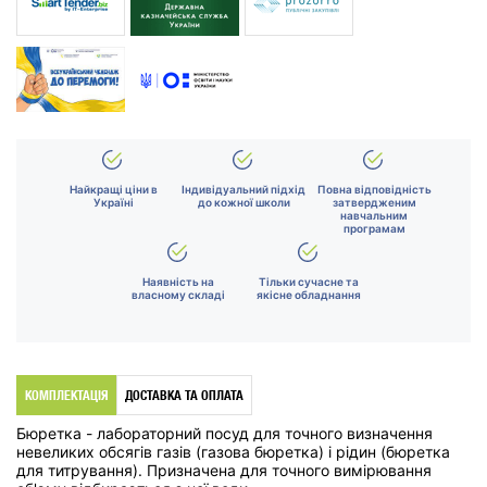
Найкращі ціни в
Індивідуальний підхід
Повна відповідність
Україні
до кожної школи
затвердженим
навчальним
програмам
Наявність на
Тільки сучасне та
власному складі
якісне обладнання
КОМПЛЕКТАЦІЯ
ДОСТАВКА ТА ОПЛАТА
Бюретка - лабораторний посуд для точного визначення
невеликих обсягів газів (газова бюретка) і рідин (бюретка
для титрування). Призначена для точного вимірювання