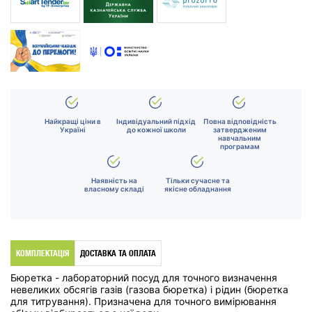
Найкращі ціни в
Індивідуальний підхід
Повна відповідність
Україні
до кожної школи
затвердженим
навчальним
програмам
Наявність на
Тільки сучасне та
власному складі
якісне обладнання
КОМПЛЕКТАЦІЯ
ДОСТАВКА ТА ОПЛАТА
Бюретка - лабораторний посуд для точного визначення
невеликих обсягів газів (газова бюретка) і рідин (бюретка
для титрування). Призначена для точного вимірювання