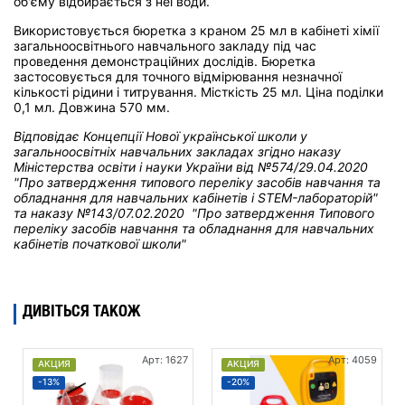
об'єму відбирається з неї води.
Використовується бюретка з краном 25 мл в кабінеті хімії
загальноосвітнього навчального закладу під час
проведення демонстраційних дослідів. Бюретка
застосовується для точного відмірювання незначної
кількості рідини і титрування. Місткість 25 мл. Ціна поділки
0,1 мл. Довжина 570 мм.
Відповідає Концепції Нової української школи у
загальноосвітніх навчальних закладах
згідно наказу
Міністерства освіти і науки України від
№574/29.04.2020
"Про затвердження типового переліку засобів навчання та
обладнання для навчальних кабінетів і STEM-лабораторій"
та н
аказу №143/07.02.2020 "Про затвердження Типового
переліку засобів навчання та обладнання для навчальних
кабінетів початкової школи"
ДИВІТЬСЯ ТАКОЖ
Арт: 1627
Арт: 4059
АКЦИЯ
АКЦИЯ
-13%
-20%