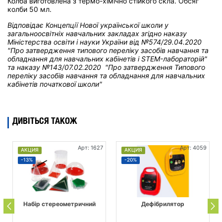
Колба виготовлена з термо-хімічно стійкого скла. Обсяг
колби 50 мл.
Відповідає Концепції Нової української школи у
загальноосвітніх навчальних закладах
згідно наказу
Міністерства освіти і науки України від
№574/29.04.2020
"Про затвердження типового переліку засобів навчання та
обладнання для навчальних кабінетів і STEM-лабораторій"
та н
аказу №143/07.02.2020 "Про затвердження Типового
переліку засобів навчання та обладнання для навчальних
кабінетів початкової школи"
ДИВІТЬСЯ ТАКОЖ
Арт: 1627
Арт: 4059
АКЦИЯ
АКЦИЯ
-13%
-20%
Набір стереометричний
Дефібрилятор