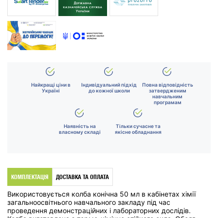
Найкращі ціни в
Індивідуальний підхід
Повна відповідність
Україні
до кожної школи
затвердженим
навчальним
програмам
Наявність на
Тільки сучасне та
власному складі
якісне обладнання
КОМПЛЕКТАЦІЯ
ДОСТАВКА ТА ОПЛАТА
Використовується колба конічна 50 мл в кабінетах хімії
загальноосвітнього навчального закладу під час
проведення демонстраційних і лабораторних дослідів.