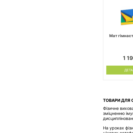
Мат гімнас
1 1
ДЕТА
ТОВАРИ ДЛЯ
Фізичне вихов
зміцненню іму
дисципліновані
На уроках фізи
цікавих естаф