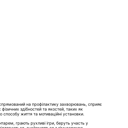
 спрямований на профілактику захворювань, сприяє
 фізичних здібностей та якостей, таких як
о способу життя та мотиваційні установки.
нтарем, грають рухливі ігри, беруть участь у
підтягуються, знайомляться з гімнастикою,