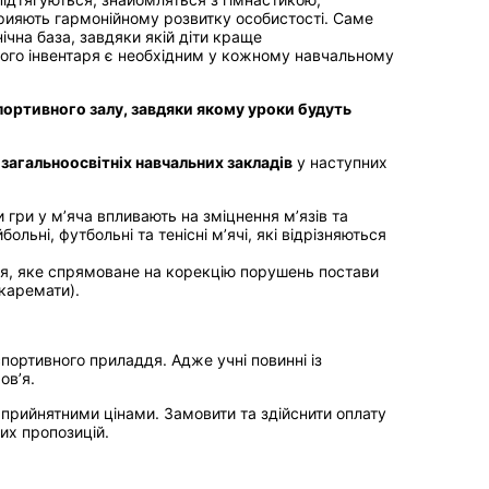
прияють гармонійному розвитку особистості. Саме
ічна база, завдяки якій діти краще
ного інвентаря є необхідним у кожному навчальному
ортивного залу, завдяки якому уроки будуть
загальноосвітніх навчальних закладів
у наступних
и гри у м’яча впливають на зміцнення м’язів та
льні, футбольні та тенісні м’ячі, які відрізняються
ня, яке спрямоване на корекцію порушень постави
(каремати).
портивного приладдя. Адже учні повинні із
ов’я.
 прийнятними цінами. Замовити та здійснити оплату
их пропозицій.