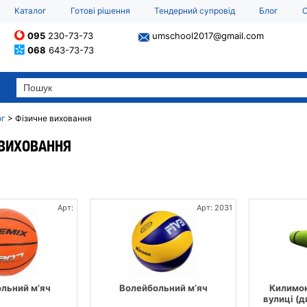
Каталог
Готові рішення
Тендерний супровід
Блог
О
095
230-73-73
umschool2017@gmail.com
068
643-73-73
ог
>
Фізичне виховання
 ВИХОВАННЯ
Арт:
Арт: 2031
льний м’яч
Волейбольний м’яч
Килимок
вулиці (