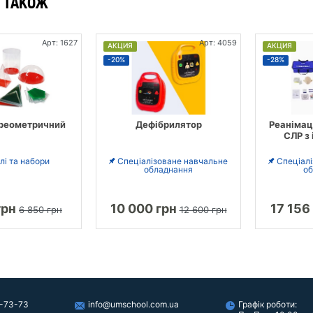
 ТАКОЖ
Арт: 1627
Арт: 4059
АКЦИЯ
АКЦИЯ
-20%
-28%
ереометричний
Дефібрилятор
Реанімац
СЛР з
і та набори
Спеціалізоване навчальне
Спеціал
обладнання
об
грн
10 000 грн
17 156
6 850 грн
12 600 грн
-73-73
info@umschool.com.ua
Графік роботи: