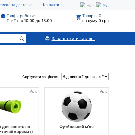
плата та доставка
Контакти
УКР
РУ
Графік роботи:
Товарів:
0
Пн-Пт: с 10:00 до 18:00
на суму 0 грн
Завантажити каталог
Сортувати за ціною:
Арт:
Арт:
 для занять на
Футбольний м’яч
дитячий каремат)