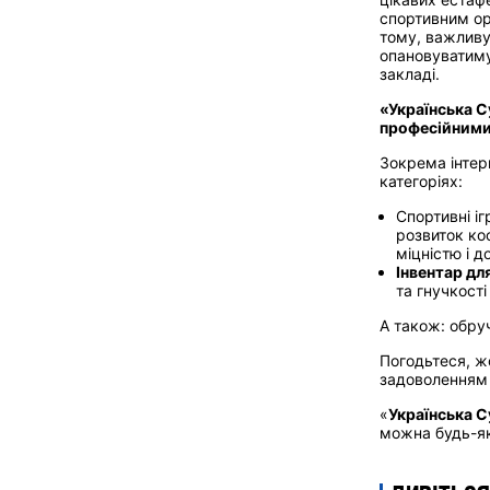
спортивним ор
тому, важливу 
опановуватиму
закладі.
«Українська 
професійними
Зокрема інтер
категоріях:
Спортивні іг
розвиток коо
міцністю і д
Інвентар дл
та гнучкості
А також: обруч
Погодьтеся, жо
задоволенням 
«
Українська 
можна будь-як