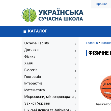
Про нас
КАТАЛОГ
Ukraine Facility
Головна
>
Катал
Датчики
ФІЗИЧНЕ
Фізика
Хімія
Біологія
Географія
Інтерактив
Математика
Мікроскопи, мікропрепарати
Захист України
Баскетбо
Шкільні дошки та фліпчарти