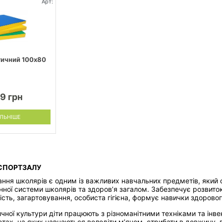
Арт:
тичний 100х80
99 грн
ЛЬНІШЕ
 СПОРТЗАЛУ
ання школярів є одним із важливих навчальних предметів, який
нної системи школярів та здоров’я загалом. Забезпечує розвиток
сть, загартовування, особиста гігієна, формує навички здоровог
чної культури діти працюють з різноманітними техніками та інве
етах, на яких навчаються володіти м’ячем, стрибати в довжину, 