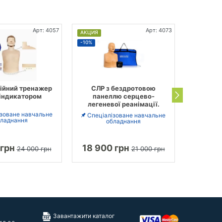
Арт: 4057
Арт: 4073
АКЦИЯ
АКЦИЯ
-10%
-17%
ійний тренажер
СЛР з бездротовою
Тренаже
 індикатором
панеллю серцево-
серц
легеневої реанімації.
реанімац
з еле
ізоване навчальне
Спеціалізоване навчальне
ладнання
обладнання
Спеціа
 грн
18 900 грн
46 12
24 000 грн
21 000 грн
Завантажити каталог