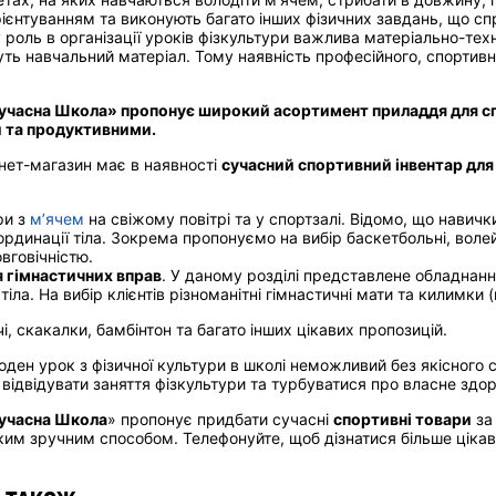
ієнтуванням та виконують багато інших фізичних завдань, що с
роль в організації уроків фізкультури важлива матеріально-техн
ть навчальний матеріал. Тому наявність професійного, спортив
Сучасна Школа» пропонує широкий асортимент приладдя для сп
 та продуктивними.
нет-магазин має в наявності
сучасний спортивний інвентар для 
ри з
м’ячем
на свіжому повітрі та у спортзалі. Відомо, що навичк
рдинації тіла. Зокрема пропонуємо на вибір баскетбольні, волейбо
овговічністю.
я гімнастичних вправ
. У даному розділі представлене обладнан
 тіла. На вибір клієнтів різноманітні гімнастичні мати та килимки 
і, скакалки, бамбінтон та багато інших цікавих пропозицій.
ден урок з фізичної культури в школі неможливий без якісного с
відвідувати заняття фізкультури та турбуватися про власне здор
Сучасна Школа
» пропонує придбати сучасні
спортивні товари
за
им зручним способом. Телефонуйте, щоб дізнатися більше цікав