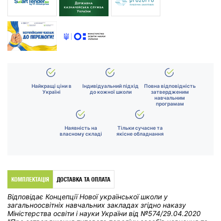
Найкращі ціни в
Індивідуальний підхід
Повна відповідність
Україні
до кожної школи
затвердженим
навчальним
програмам
Наявність на
Тільки сучасне та
власному складі
якісне обладнання
КОМПЛЕКТАЦІЯ
ДОСТАВКА ТА ОПЛАТА
Відповідає Концепції Нової української школи у
загальноосвітніх навчальних закладах
згідно наказу
Міністерства освіти і науки України від
№574/29.04.2020