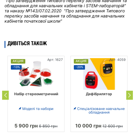
"Про затвердження типового переліку засобів навчання та
обладнання для навчальних кабінетів і STEM-лабораторій"
та н
аказу №143/07.02.2020 "Про затвердження Типового
переліку засобів навчання та обладнання для навчальних
кабінетів початкової школи"
ДИВІТЬСЯ ТАКОЖ
Арт: 1627
Арт: 4059
АКЦИЯ
АКЦИЯ
-13%
-20%
Набір стереометричний
Дефібрилятор
Моделі та набори
Спеціалізоване навчальне
обладнання
5 900 грн
10 000 грн
6 850 грн
12 600 грн