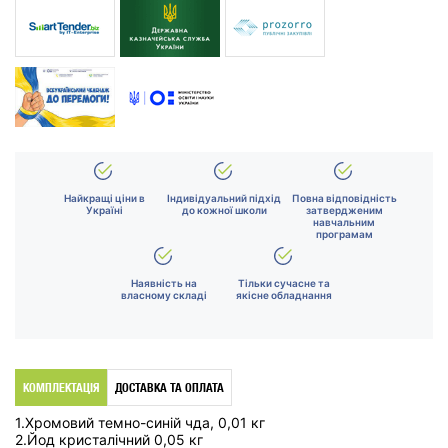
Найкращі ціни в
Індивідуальний підхід
Повна відповідність
Україні
до кожної школи
затвердженим
навчальним
програмам
Наявність на
Тільки сучасне та
власному складі
якісне обладнання
КОМПЛЕКТАЦІЯ
ДОСТАВКА ТА ОПЛАТА
1.Хромовий темно-синій чда, 0,01 кг
2.Йод кристалічний 0,05 кг