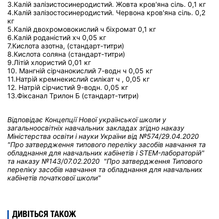
3.Калій залізистосинеродистий. Жовта кров'яна сіль. 0,1 кг
4.Калій залізостосинеродистий. Червона кров'яна сіль. 0,2
кг
5.Калій двохромовокислий ч біхромат 0,1 кг
6.Калій роданістий хч 0,05 кг
7.Кислота азотна
, (стандарт-титри)
8.Кислота соляна (стандарт-титри)
9.Літій хлористий 0,01 кг
10. Мангній сірчанокислий 7-водн ч 0,05 кг
11.Натрій кремнекислий силікат ч , 0,05 кг
12. Натрій сірчистий 9-водн. 0,05 кг
13.Фіксанал Трилон Б (стандарт-титри)
Відповідає Концепції Нової української школи у
загальноосвітніх навчальних закладах
згідно наказу
Міністерства освіти і науки України від
№574/29.04.2020
"Про затвердження типового переліку засобів навчання та
обладнання для навчальних кабінетів і STEM-лабораторій"
та н
аказу №143/07.02.2020 "Про затвердження Типового
переліку засобів навчання та обладнання для навчальних
кабінетів початкової школи"
ДИВІТЬСЯ ТАКОЖ