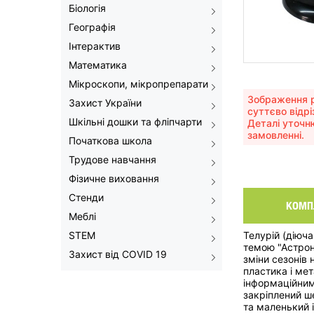
Біологія
Географія
Інтерактив
Математика
Мікроскопи, мікропрепарати
Зображення р
Захист України
суттєво відрі
Шкільні дошки та фліпчарти
Деталі уточн
замовленні.
Початкова школа
Трудове навчання
Фізичне виховання
Стенди
КОМП
Меблі
STEM
Телурій (діюч
темою "Астрон
Захист від COVID 19
зміни сезонів 
пластика і ме
інформаційним
закріплений ш
та маленький 