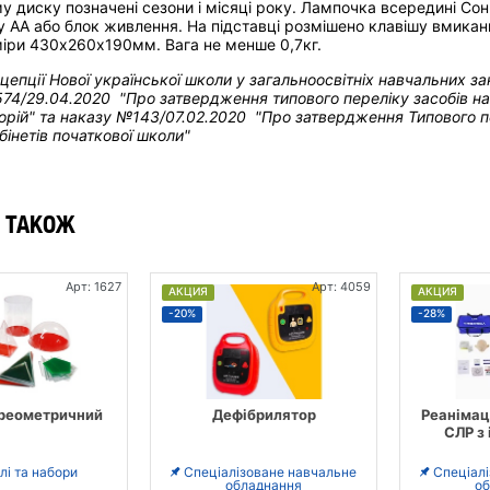
у диску позначені сезони і місяці року. Лампочка всередині С
у АA або блок живлення. На підставці розмішено клавішу вмикан
міри 430х260х190мм. Вага не менше 0,7кг.
нцепції Нової української школи у загальноосвітніх навчальних з
74/29.04.2020 "Про затвердження типового переліку засобів нав
рій" та н
аказу №143/07.02.2020 "Про затвердження Типового пе
бінетів початкової школи"
 ТАКОЖ
Арт: 1627
Арт: 4059
АКЦИЯ
АКЦИЯ
-20%
-28%
ереометричний
Дефібрилятор
Реанімац
СЛР з
і та набори
Спеціалізоване навчальне
Спеціал
обладнання
об