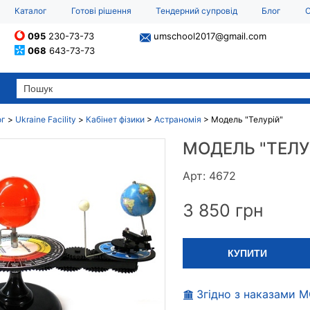
Каталог
Готові рішення
Тендерний супровід
Блог
О
095
230-73-73
umschool2017@gmail.com
068
643-73-73
ог
>
Ukraine Facility
>
Кабінет фізики
>
Астраномія
>
Модель "Телурій"
МОДЕЛЬ "ТЕЛУ
Арт: 4672
3 850
грн
КУПИТИ
Згідно з наказами 