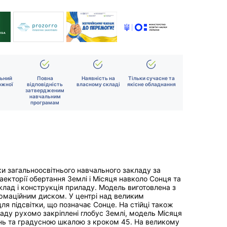
льний
Повна
Наявність на
Тільки сучасне та
ожної
відповідність
власному складі
якісне обладнання
затвердженим
навчальним
програмам
ки загальноосвітнього навчального закладу за
екторії обертання Землі і Місяця навколо Сонця та
Склад і конструкція приладу. Модель виготовлена з
формаційним диском. У центрі над великим
я підсвітки, що позначає Сонце. На стійці також
аду рухомо закріплені глобус Землі, модель Місяця
нь та градусною шкалою з кроком 45. На великому