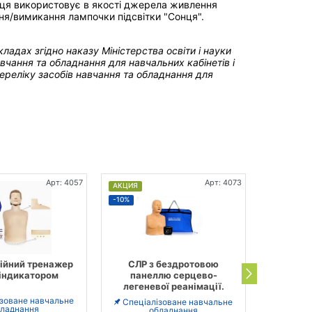
онця використовує в якості джерела живлення
ня/вимикання лампочки підсвітки "Сонця".
акладах
згідно наказу Міністерства освіти і науки
чання та обладнання для навчальних кабінетів і
реліку засобів навчання та обладнання для
Арт: 4057
Арт: 4073
АКЦИЯ
АКЦИЯ
-10%
-17%
ійний тренажер
СЛР з бездротовою
Тренаже
 індикатором
панеллю серцево-
серц
легеневої реанімації.
реанімац
з еле
ізоване навчальне
Спеціалізоване навчальне
ладнання
обладнання