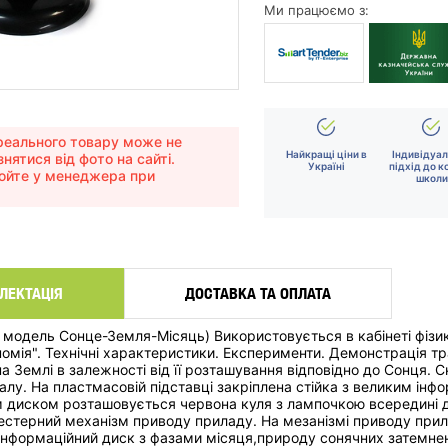
Ми працюємо з:
еального товару може не
Найкращі ціни в
Індивідуа
знятися від фото на сайті.
Україні
підхід до к
юйте у менеджера при
школи
ЛЕКТАЦІЯ
ДОСТАВКА ТА ОПЛАТА
а модель Сонце-Земля-Місяць) Використовується в кабінеті фізи
омія". Технічні характеристики. Експерименти. Демонстрація тра
на Землі в залежності від її розташування відповідно до Сонця. 
талу. На пластмасовій підставці закріплена стійка з великим ін
 диском розташовується червона куля з лампочкою всередині дл
естерний механізм приводу приладу. На мезанізмі приводу прил
інформаційний диск з фазами місяця,природу сонячних затемне