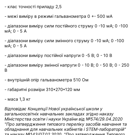
- клас точності приладу 2,5
- межі виміру в режимі гальванометра 0 +- 500 мА
- діапазони виміру сили постійного струму 0 -10 мА; 0 -100
мА; 0 - 5 A
- діапазони виміру сили змінного струму 0 -10 мА; 0 -100
мА; 0 - 5 А
- діапазони виміру постійної напруги 0 -5 В; 0 - 10 B
- діапазони виміру змінної напруги 0 - 10 B; 0 - 50 B; 0 - 250
B
- внутрішній опір гальванометра 510 Ом
- габаритні розміри 310*270*120 мм
- маса 1,3 кг
Відповідає Концепції Нової української школи у
загальноосвітніх навчальних закладах
згідно наказу
Міністерства освіти і науки України від
№574/29.04.2020
"Про затвердження типового переліку засобів навчання та
обладнання для навчальних кабінетів і STEM-лабораторій"
та н
аказу №143/07.02.2020 "Про затвердження Типового