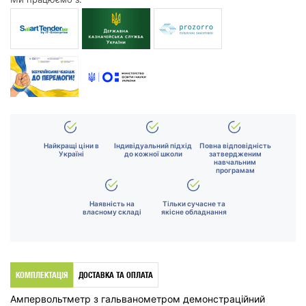
Найкращі ціни в
Індивідуальний підхід
Повна відповідність
Україні
до кожної школи
затвердженим
навчальним
програмам
Наявність на
Тільки сучасне та
власному складі
якісне обладнання
КОМПЛЕКТАЦІЯ
ДОСТАВКА ТА ОПЛАТА
Ампервольтметр з гальванометром демонстраційний