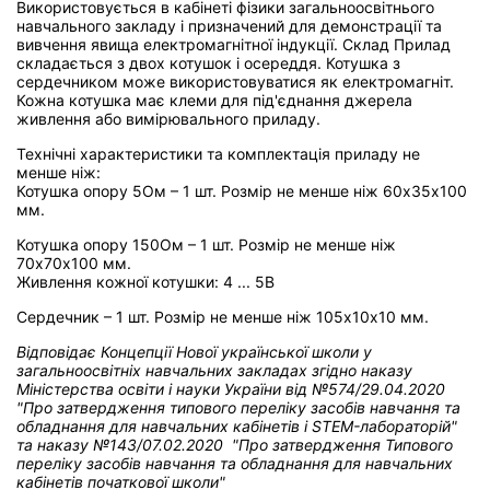
Використовується в кабінеті фізики загальноосвітнього
навчального закладу і призначений для демонстрації та
вивчення явища електромагнітної індукції. Склад Прилад
складається з двох котушок і осереддя. Котушка з
сердечником може використовуватися як електромагніт.
Кожна котушка має клеми для під'єднання джерела
живлення або вимірювального приладу.
Технічні характеристики та комплектація приладу не
менше ніж:
Котушка опору 5Ом – 1 шт. Розмір не менше ніж 60х35х100
мм.
Котушка опору 150Ом – 1 шт. Розмір не менше ніж
70х70х100 мм.
Живлення кожної котушки: 4 ... 5В
Сердечник – 1 шт. Розмір не менше ніж 105х10х10 мм.
Відповідає Концепції Нової української школи у
загальноосвітніх навчальних закладах
згідно наказу
Міністерства освіти і науки України від
№574/29.04.2020
"Про затвердження типового переліку засобів навчання та
обладнання для навчальних кабінетів і STEM-лабораторій"
та н
аказу №143/07.02.2020 "Про затвердження Типового
переліку засобів навчання та обладнання для навчальних
кабінетів початкової школи"