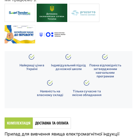
Найкращі ціни в
Індивідуальний підхід
Повна відповідність
Україні
до кожної школи
затвердженим
навчальним
програмам
Наявність на
Тільки сучасне та
власному складі
якісне обладнання
КОМПЛЕКТАЦІЯ
ДОСТАВКА ТА ОПЛАТА
Прилад для вивчення явища електромагнітної індукції