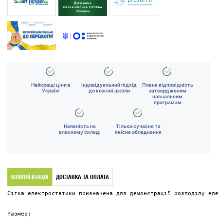
Найкращі ціни в
Індивідуальний підхід
Повна відповідність
Україні
до кожної школи
затвердженим
навчальним
програмам
Наявність на
Тільки сучасне та
власному складі
якісне обладнання
КОМПЛЕКТАЦІЯ
ДОСТАВКА ТА ОПЛАТА
Сітка електростатики призначена для демонстрації розподілу ел
Размер: