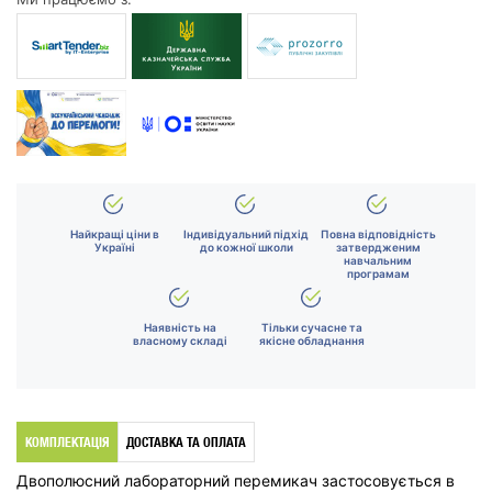
Найкращі ціни в
Індивідуальний підхід
Повна відповідність
Україні
до кожної школи
затвердженим
навчальним
програмам
Наявність на
Тільки сучасне та
власному складі
якісне обладнання
КОМПЛЕКТАЦІЯ
ДОСТАВКА ТА ОПЛАТА
Двополюсний лабораторний перемикач застосовується в