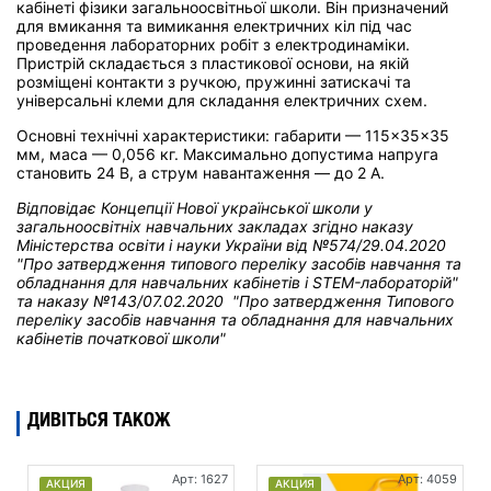
кабінеті фізики загальноосвітньої школи. Він призначений
для вмикання та вимикання електричних кіл під час
проведення лабораторних робіт з електродинаміки.
Пристрій складається з пластикової основи, на якій
розміщені контакти з ручкою, пружинні затискачі та
універсальні клеми для складання електричних схем.
Основні технічні характеристики: габарити — 115×35×35
мм, маса — 0,056 кг. Максимально допустима напруга
становить 24 В, а струм навантаження — до 2 А.
Відповідає Концепції Нової української школи у
загальноосвітніх навчальних закладах
згідно наказу
Міністерства освіти і науки України від
№574/29.04.2020
"Про затвердження типового переліку засобів навчання та
обладнання для навчальних кабінетів і STEM-лабораторій"
та н
аказу №143/07.02.2020 "Про затвердження Типового
переліку засобів навчання та обладнання для навчальних
кабінетів початкової школи"
ДИВІТЬСЯ ТАКОЖ
Арт: 1627
Арт: 4059
АКЦИЯ
АКЦИЯ