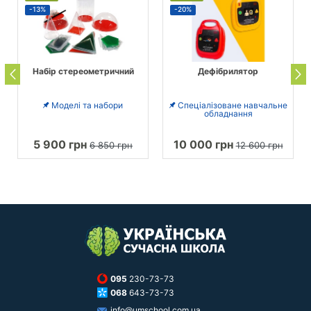
-13%
-20%
Набір стереометричний
Дефібрилятор
Моделі та набори
Спеціалізоване навчальне
обладнання
5 900 грн
10 000 грн
6 850 грн
12 600 грн
095
230-73-73
068
643-73-73
info@umschool.com.ua