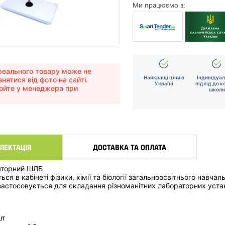
Ми працюємо з:
еального товару може не
Найкращі ціни в
Індивідуа
знятися від фото на сайті.
Україні
підхід до к
юйте у менеджера при
школи
ЛЕКТАЦІЯ
ДОСТАВКА ТА ОПЛАТА
аторний ШЛБ
ся в кабінеті фізики, хімії та біології загальноосвітнього навч
 застосовується для складання різноманітних лабораторних устан
шт