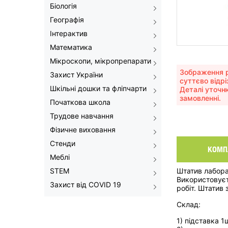
Біологія
Географія
Інтерактив
Математика
Мікроскопи, мікропрепарати
Зображення р
Захист України
суттєво відрі
Шкільні дошки та фліпчарти
Деталі уточн
замовленні.
Початкова школа
Трудове навчання
Фізичне виховання
Стенди
КОМП
Меблі
STEM
Штатив лабор
Використовуєть
Захист від COVID 19
робіт. Штатив
Склад:
1) підставка 1