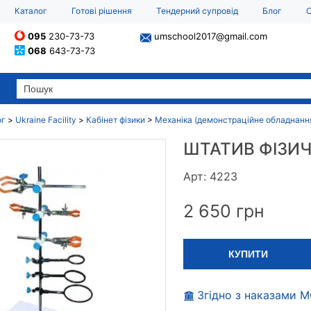
Каталог
Готові рішення
Тендерний супровід
Блог
О
095
230-73-73
umschool2017@gmail.com
068
643-73-73
ог
>
Ukraine Facility
>
Кабінет фізики
>
Механіка (демонстраційне обладнанн
ШТАТИВ ФІЗИ
Арт: 4223
2 650
грн
КУПИТИ
Згідно з наказами 