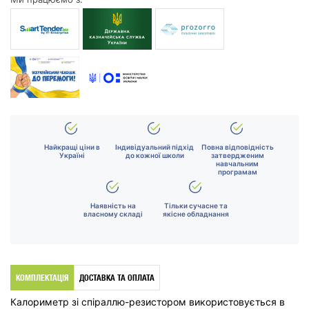
Найкращі ціни в
Індивідуальний підхід
Повна відповідність
Україні
до кожної школи
затвердженим
навчальним
програмам
Наявність на
Тільки сучасне та
власному складі
якісне обладнання
КОМПЛЕКТАЦІЯ
ДОСТАВКА ТА ОПЛАТА
Калориметр зі спіраллю-резистором використовується в