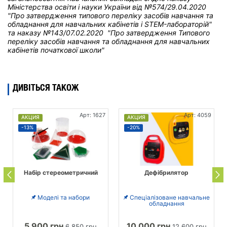
Міністерства освіти і науки України від
№574/29.04.2020
"Про затвердження типового переліку засобів навчання та
обладнання для навчальних кабінетів і STEM-лабораторій"
та н
аказу №143/07.02.2020 "Про затвердження Типового
переліку засобів навчання та обладнання для навчальних
кабінетів початкової школи"
ДИВІТЬСЯ ТАКОЖ
Арт: 1627
Арт: 4059
АКЦИЯ
АКЦИЯ
-13%
-20%
Набір стереометричний
Дефібрилятор
Моделі та набори
Спеціалізоване навчальне
обладнання
5 900 грн
10 000 грн
6 850 грн
12 600 грн