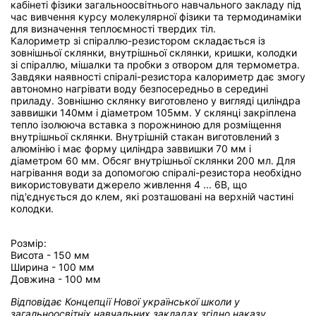
кабінеті фізики загальноосвітнього навчального закладу під
час вивчення курсу молекулярної фізики та термодинаміки
для визначення теплоємності твердих тіл.
Калориметр зі спіраллю-резистором складається із
зовнішньої склянки, внутрішньої склянки, кришки, колодки
зі спіраллю, мішалки та пробки з отвором для термометра.
Завдяки наявності спіралі-резистора калориметр дає змогу
автономно нагрівати воду безпосередньо в середині
приладу. Зовнішню склянку виготовлено у вигляді циліндра
заввишки 140мм і діаметром 105мм. У склянці закріплена
тепло ізолююча вставка з порожниною для розміщення
внутрішньої склянки. Внутрішній стакан виготовлений з
алюмінію і має форму циліндра заввишки 70 мм і
діаметром 60 мм. Обсяг внутрішньої склянки 200 мл. Для
нагрівання води за допомогою спіралі-резистора необхідно
використовувати джерело живлення 4 ... 6В, що
під'єднується до клем, які розташовані на верхній частині
колодки.
Розмір:
Висота - 150 мм
Ширина - 100 мм
Довжина - 100 мм
Відповідає Концепції Нової української школи у
загальноосвітніх навчальних закладах
згідно наказу