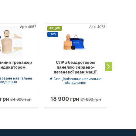
Арт: 4057
Арт: 4073
АКЦИЯ
АКЦИЯ
-10%
-17%
ійний тренажер
СЛР з бездротовою
Тренаже
 індикатором
панеллю серцево-
серц
легеневої реанімації.
реанімац
з еле
ізоване навчальне
Спеціалізоване навчальне
ладнання
обладнання
Спеціа
 грн
18 900 грн
46 12
24 000 грн
21 000 грн