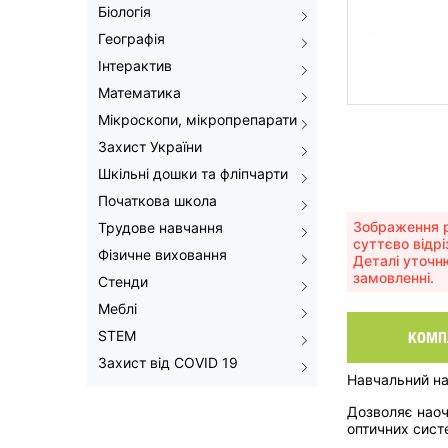
Біологія
Географія
Інтерактив
Математика
Мікроскопи, мікропрепарати
Захист України
Шкільні дошки та фліпчарти
Початкова школа
Зображення р
Трудове навчання
суттєво відрі
Фізичне виховання
Деталі уточн
замовленні.
Стенди
Меблі
STEM
КОМП
Захист від COVID 19
Навчальний на
Дозволяє наоч
оптичних сист