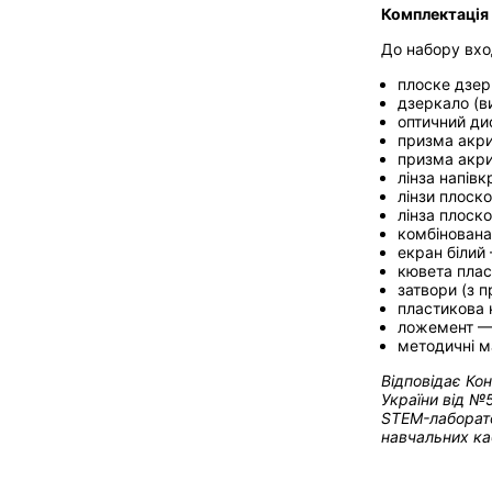
Комплектація
До набору вхо
плоске дзер
дзеркало (в
оптичний ди
призма акри
призма акри
лінза напівк
лінзи плоско
лінза плоско
комбінована
екран білий
кювета плас
затвори (з 
пластикова 
ложемент —
методичні м
Відповідає Ко
України від
№5
STEM-лаборато
навчальних ка