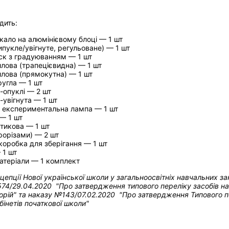
дить:
кало на алюмінієвому блоці — 1 шт
ипукле/увігнуте, регульоване) — 1 шт
ск з градуюванням — 1 шт
лова (трапецієвидна) — 1 шт
лова (прямокутна) — 1 шт
ругла — 1 шт
-опуклі — 2 шт
-увігнута — 1 шт
 експериментальна лампа — 1 шт
 — 1 шт
тикова — 1 шт
прорізами) — 2 шт
коробка для зберігання — 1 шт
 1 шт
атеріали — 1 комплект
нцепції Нової української школи у загальноосвітніх навчальних з
74/29.04.2020 "Про затвердження типового переліку засобів нав
рій" та н
аказу №143/07.02.2020 "Про затвердження Типового пе
бінетів початкової школи"