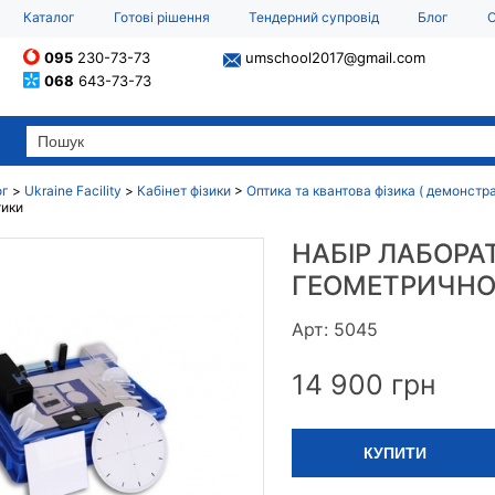
Каталог
Готові рішення
Тендерний супровід
Блог
О
095
230-73-73
umschool2017@gmail.com
068
643-73-73
ог
>
Ukraine Facility
>
Кабінет фізики
>
Оптика та квантова фізика ( демонст
тики
НАБІР ЛАБОРА
ГЕОМЕТРИЧНО
Арт: 5045
14 900
грн
КУПИТИ