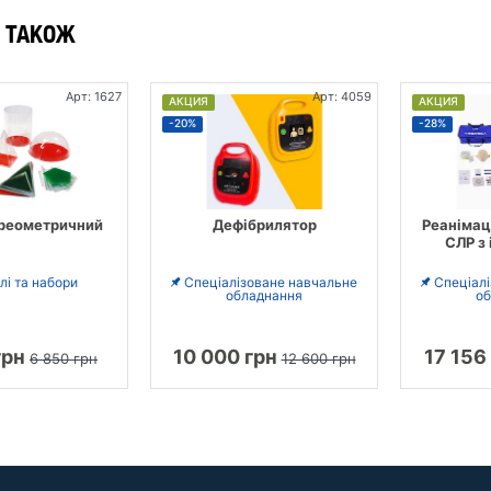
 ТАКОЖ
Арт: 1627
Арт: 4059
АКЦИЯ
АКЦИЯ
-20%
-28%
ереометричний
Дефібрилятор
Реанімац
СЛР з
і та набори
Спеціалізоване навчальне
Спеціал
обладнання
об
грн
10 000 грн
17 156
6 850 грн
12 600 грн