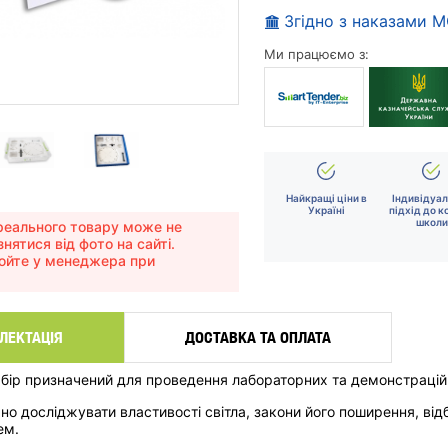
Згідно з наказами 
Ми працюємо з:
Найкращі ціни в
Індивідуа
Україні
підхід до к
школи
еального товару може не
знятися від фото на сайті.
юйте у менеджера при
ЛЕКТАЦІЯ
ДОСТАВКА ТА ОПЛАТА
бір призначений для проведення лабораторних та демонстраційн
но досліджувати властивості світла, закони його поширення, від
ем.