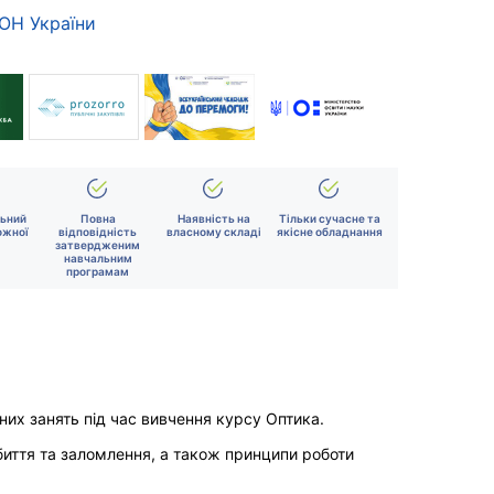
МОН України
льний
Повна
Наявність на
Тільки сучасне та
ожної
відповідність
власному складі
якісне обладнання
затвердженим
навчальним
програмам
их занять під час вивчення курсу Оптика.
биття та заломлення, а також принципи роботи