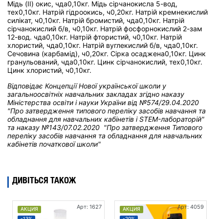
Мідь (II) окис, чда0,10кг. Мідь сірчанокисла 5-вод,
тех0,10кг. Натрій гідроокись, ч0,20кг. Натрій кремнекислий
силікат, ч0,10кг. Натрій бромистий, чда0,10кг. Натрій
сірчанокислий б/в, ч0,10кг. Натрій фосфорнокислий 2-зам
12-вод. чда0,10кг. Натрій фтористий, ч0,10кг. Натрій
хлористий, чда0,10кг. Натрій вуглекислий б/в, чда0,10кг.
Сечовина (карбамід), ч0,20кг. Сірка осаджена0,10кг. Цинк
гранульований, чда0,10кг. Цинк сірчанокислий, тех0,10кг.
Цинк хлористий, ч0,10кг.
Відповідає Концепції Нової української школи у
загальноосвітніх навчальних закладах
згідно наказу
Міністерства освіти і науки України від
№574/29.04.2020
"Про затвердження типового переліку засобів навчання та
обладнання для навчальних кабінетів і STEM-лабораторій"
та н
аказу №143/07.02.2020 "Про затвердження Типового
переліку засобів навчання та обладнання для навчальних
кабінетів початкової школи"
ДИВІТЬСЯ ТАКОЖ
Арт: 1627
Арт: 4059
АКЦИЯ
АКЦИЯ
-13%
-20%