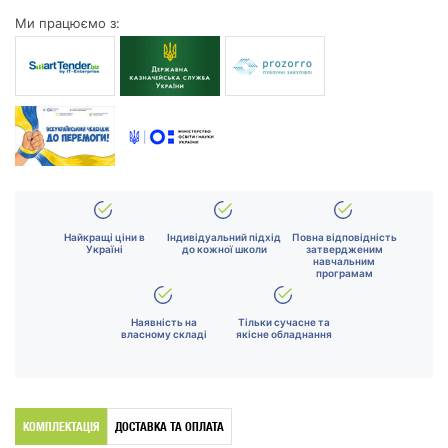
Ми працюємо з:
Найкращі ціни в
Індивідуальний підхід
Повна відповідність
Україні
до кожної школи
затвердженим
навчальним
програмам
Наявність на
Тільки сучасне та
власному складі
якісне обладнання
КОМПЛЕКТАЦІЯ
ДОСТАВКА ТА ОПЛАТА