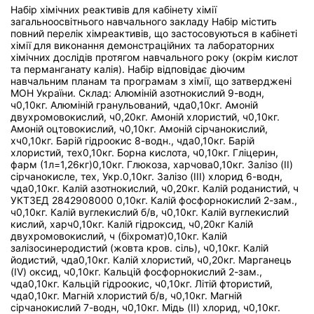
Набір хімічних реактивів для кабінету хімії
загальноосвітнього навчального закладу Набір містить
повний перелік хімреактивів, що застосовуються в кабінеті
хімії для виконання демонстраційних та лабораторних
хімічних дослідів протягом навчального року (окрім кислот
та перманганату калія). Набір відповідає діючим
навчальним планам та програмам з хімії, що затверджені
МОН України. Склад: Алюміній азотнокислий 9-водн,
ч0,10кг. Алюміній гранульований, чда0,10кг. Амоній
двухромовокислий, ч0,20кг. Амоній хлористий, ч0,10кг.
Амоній оцтовокислий, ч0,10кг. Амоній сірчанокислий,
хч0,10кг. Барій гідроокис 8-водн., чда0,10кг. Барій
хлористий, тех0,10кг. Борна кислота, ч0,10кг. Гліцерин,
фарм (1л=1,26кг)0,10кг. Глюкоза, харчова0,10кг. Залізо (II)
сірчанокисле, тех, Укр.0,10кг. Залізо (III) хлорид 6-водн,
чда0,10кг. Калій азотнокислий, ч0,20кг. Калій роданистий, ч
УКТЗЕД 2842908000 0,10кг. Калій фосфорнокислий 2-зам.,
ч0,10кг. Калій вуглекислий б/в, ч0,10кг. Калій вуглекислий
кислий, харч0,10кг. Калій гідроксид, ч0,20кг Калій
двухромовокислий, ч (біхромат)0,10кг. Калій
залізосинеродистий (жовта кров. сіль), ч0,10кг. Калій
йодистий, чда0,10кг. Калій хлористий, ч0,20кг. Марганець
(IV) оксид, ч0,10кг. Кальцій фосфорнокислий 2-зам.,
чда0,10кг. Кальцій гідроокис, ч0,10кг. Літій фтористий,
чда0,10кг. Магній хлористий б/в, ч0,10кг. Магній
сірчанокислий 7-водн, ч0,10кг. Мідь (II) хлорид, ч0,10кг.