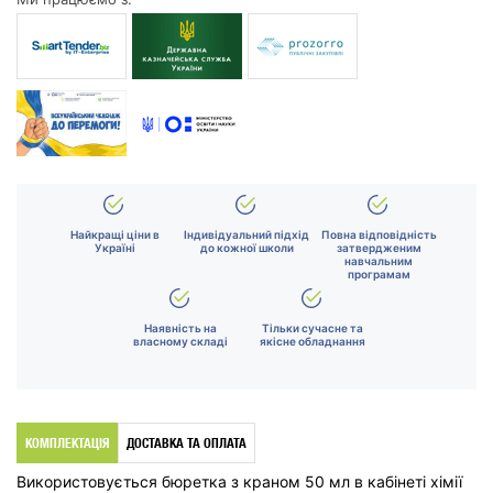
Найкращі ціни в
Індивідуальний підхід
Повна відповідність
Україні
до кожної школи
затвердженим
навчальним
програмам
Наявність на
Тільки сучасне та
власному складі
якісне обладнання
КОМПЛЕКТАЦІЯ
ДОСТАВКА ТА ОПЛАТА
Використовується бюретка з краном 50 мл в кабінеті хімії