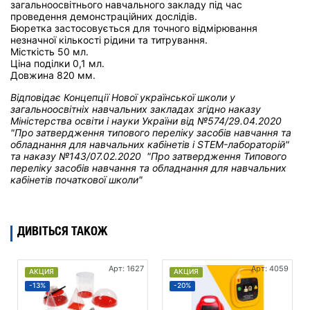
загальноосвітнього навчального закладу під час
проведення демонстраційних дослідів.
Бюретка застосовується для точного відмірювання
незначної кількості рідини та титрування.
Місткість 50 мл.
Ціна поділки 0,1 мл.
Довжина 820 мм.
Відповідає Концепції Нової української школи у
загальноосвітніх навчальних закладах
згідно наказу
Міністерства освіти і науки України від
№574/29.04.2020
"Про затвердження типового переліку засобів навчання та
обладнання для навчальних кабінетів і STEM-лабораторій"
та н
аказу №143/07.02.2020 "Про затвердження Типового
переліку засобів навчання та обладнання для навчальних
кабінетів початкової школи"
ДИВІТЬСЯ ТАКОЖ
Арт: 1627
Арт: 4059
АКЦИЯ
АКЦИЯ
-13%
-20%