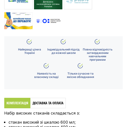
Найкращі ціни в
Індивідуальний підхід
Повна відповідність
Україні
до кожної школи
затвердженим
навчальним
програмам
Наявність на
Тільки сучасне та
власному складі
якісне обладнання
КОМПЛЕКТАЦІЯ
ДОСТАВКА ТА ОПЛАТА
Набір високих стаканів складається з:
стакан високий зі шкалою 600 мл;
стакан високий зі шкалою 400 мл;