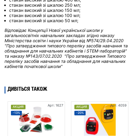
стакан високий зі шкалою 250 мл;
стакан високий зі шкалою 150 мл;
стакан високий зі шкалою 100 мл;
стакан високий зі шкалою 50 мл;
Відповідає Концепції Нової української школи у
загальноосвітніх навчальних закладах
згідно наказу
Міністерства освіти і науки України від
№574/29.04.2020
"Про затвердження типового переліку засобів навчання та
обладнання для навчальних кабінетів і STEM-лабораторій"
та н
аказу №143/07.02.2020 "Про затвердження Типового
переліку засобів навчання та обладнання для навчальних
кабінетів початкової школи"
ДИВІТЬСЯ ТАКОЖ
Арт: 1627
Арт: 4059
АКЦИЯ
АКЦИЯ
-13%
-20%