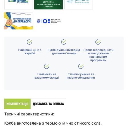
Найкращі ціни в
Індивідуальний підхід
Повна відповідність
Україні
до кожної школи
затвердженим
навчальним
програмам
Наявність на
Тільки сучасне та
власному складі
якісне обладнання
КОМПЛЕКТАЦІЯ
ДОСТАВКА ТА ОПЛАТА
Технічні характеристики:
Колба виготовлена з термо-хімічно стійкого скла.