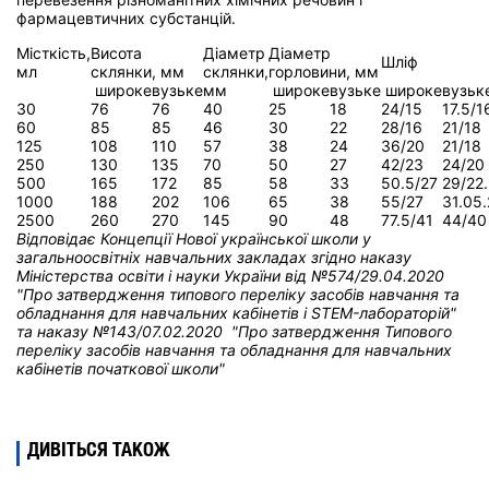
фармацевтичних субстанцій.
Місткість,
Висота
Діаметр
Діаметр
Шліф
мл
склянки, мм
склянки,
горловини, мм
широке
вузьке
мм
широке
вузьке
широке
вузьк
30
76
76
40
25
18
24/15
17.5/1
60
85
85
46
30
22
28/16
21/18
125
108
110
57
38
24
36/20
21/18
250
130
135
70
50
27
42/23
24/20
500
165
172
85
58
33
50.5/27
29/22
1000
188
202
106
65
38
55/27
31.05
2500
260
270
145
90
48
77.5/41
44/40
Відповідає Концепції Нової української школи у
загальноосвітніх навчальних закладах
згідно наказу
Міністерства освіти і науки України від
№574/29.04.2020
"Про затвердження типового переліку засобів навчання та
обладнання для навчальних кабінетів і STEM-лабораторій"
та н
аказу №143/07.02.2020 "Про затвердження Типового
переліку засобів навчання та обладнання для навчальних
кабінетів початкової школи"
ДИВІТЬСЯ ТАКОЖ