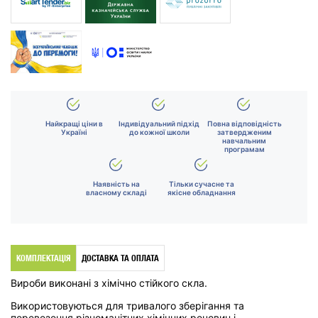
Найкращі ціни в
Індивідуальний підхід
Повна відповідність
Україні
до кожної школи
затвердженим
навчальним
програмам
Наявність на
Тільки сучасне та
власному складі
якісне обладнання
КОМПЛЕКТАЦІЯ
ДОСТАВКА ТА ОПЛАТА
Вироби виконані з хімічно стійкого скла.
Використовуються для тривалого зберігання та
перевезення різноманітних хімічних речовин і