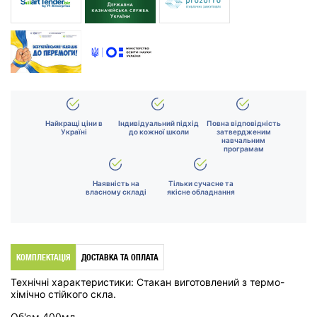
Найкращі ціни в
Індивідуальний підхід
Повна відповідність
Україні
до кожної школи
затвердженим
навчальним
програмам
Наявність на
Тільки сучасне та
власному складі
якісне обладнання
КОМПЛЕКТАЦІЯ
ДОСТАВКА ТА ОПЛАТА
Технічні характеристики: Стакан виготовлений з термо-
хімічно стійкого скла.
Об'єм 400мл.