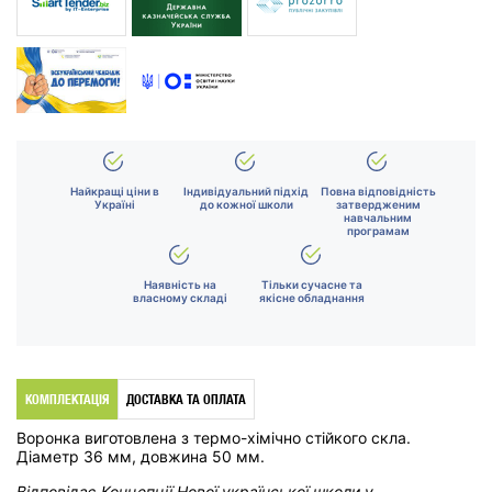
Найкращі ціни в
Індивідуальний підхід
Повна відповідність
Україні
до кожної школи
затвердженим
навчальним
програмам
Наявність на
Тільки сучасне та
власному складі
якісне обладнання
КОМПЛЕКТАЦІЯ
ДОСТАВКА ТА ОПЛАТА
Воронка виготовлена з термо-хімічно стійкого скла.
Діаметр 36 мм, довжина 50 мм.
Відповідає Концепції Нової української школи у