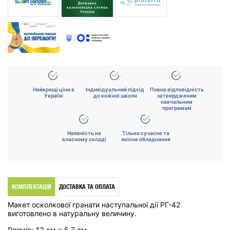
Найкращі ціни в
Індивідуальний підхід
Повна відповідність
Україні
до кожної школи
затвердженим
навчальним
програмам
Наявність на
Тільки сучасне та
власному складі
якісне обладнання
КОМПЛЕКТАЦІЯ
ДОСТАВКА ТА ОПЛАТА
Макет осколкової гранати наступальної дії РГ-42
виготовлено в натуральну величину.
Розмір
: 13 см х 5,7 см