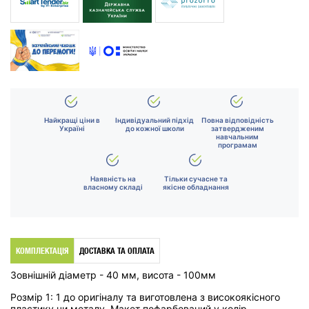
Найкращі ціни в
Індивідуальний підхід
Повна відповідність
Україні
до кожної школи
затвердженим
навчальним
програмам
Наявність на
Тільки сучасне та
власному складі
якісне обладнання
КОМПЛЕКТАЦІЯ
ДОСТАВКА ТА ОПЛАТА
Зовнішній діаметр - 40 мм, висота - 100мм
Розмір 1: 1 до оригіналу та виготовлена з високоякісного
пластику чи металу. Макет пофарбований у колір,