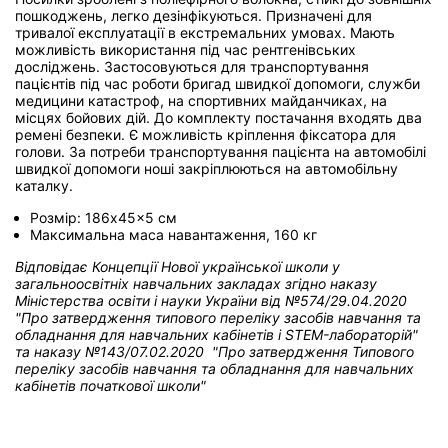
пошкоджень, легко дезінфікуються. Призначені для
тривалої експлуатації в екстремальних умовах. Мають
можливість використання під час рентгенівських
досліджень. Застосовуються для транспортування
пацієнтів під час роботи бригад швидкої допомоги, служби
медицини катастроф, на спортивних майданчиках, на
місцях бойових дій. До комплекту постачання входять два
ремені безпеки. Є можливість кріплення фіксатора для
голови. За потреби транспортування пацієнта на автомобілі
швидкої допомоги ноші закріплюються на автомобільну
каталку.
Розмір: 186x45x5 см
Максимальна маса навантаження, 160 кг
Відповідає Концепції Нової української школи у
загальноосвітніх навчальних закладах
згідно наказу
Міністерства освіти і науки України від
№574/29.04.2020
"Про затвердження типового переліку засобів навчання та
обладнання для навчальних кабінетів і STEM-лабораторій"
та н
аказу №143/07.02.2020 "Про затвердження Типового
переліку засобів навчання та обладнання для навчальних
кабінетів початкової школи"