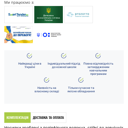
Ми працюємо з:
Найкращі ціни в
Індивідуальний підхід
Повна відповідність
Україні
до кожної школи
затвердженим
навчальним
програмам
Наявність на
Тільки сучасне та
власному складі
якісне обладнання
КОМПЛЕКТАЦІЯ
ДОСТАВКА ТА ОПЛАТА
Носилки зроблені з поліефірного волокна, стійкі до зовнішніх