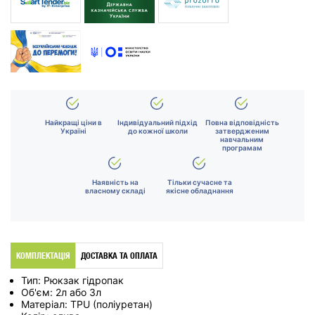
Найкращі ціни в
Індивідуальний підхід
Повна відповідність
Україні
до кожної школи
затвердженим
навчальним
програмам
Наявність на
Тільки сучасне та
власному складі
якісне обладнання
КОМПЛЕКТАЦІЯ
ДОСТАВКА ТА ОПЛАТА
Тип: Рюкзак гідропак
Об'єм: 2л або 3л
Матеріал: TPU (поліуретан)