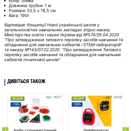
Колір: олива
Довжина трубки: 1 м
Розміри: 52,5 х 18,5 см
Вага: 190г
Відповідає Концепції Нової української школи у
загальноосвітніх навчальних закладах
згідно наказу
Міністерства освіти і науки України від
№574/29.04.2020
"Про затвердження типового переліку засобів навчання та
обладнання для навчальних кабінетів і STEM-лабораторій"
та н
аказу №143/07.02.2020 "Про затвердження Типового
переліку засобів навчання та обладнання для навчальних
кабінетів початкової школи"
ДИВІТЬСЯ ТАКОЖ
Арт: 1627
Арт: 4059
АКЦИЯ
АКЦИЯ
-13%
-20%
Набір стереометричний
Дефібрилятор