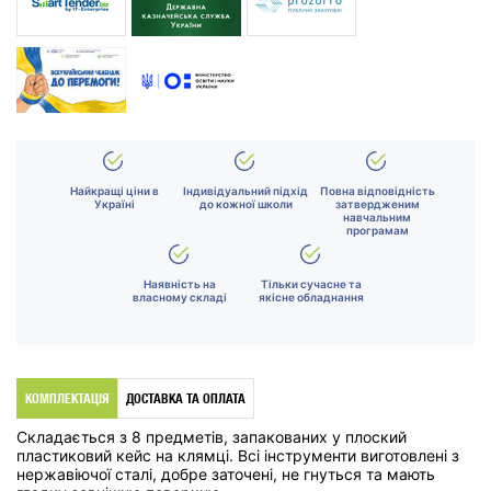
Найкращі ціни в
Індивідуальний підхід
Повна відповідність
Україні
до кожної школи
затвердженим
навчальним
програмам
Наявність на
Тільки сучасне та
власному складі
якісне обладнання
КОМПЛЕКТАЦІЯ
ДОСТАВКА ТА ОПЛАТА
Складається з 8 предметів, запакованих у плоский
пластиковий кейс на клямці. Всі інструменти виготовлені з
нержавіючої сталі, добре заточені, не гнуться та мають