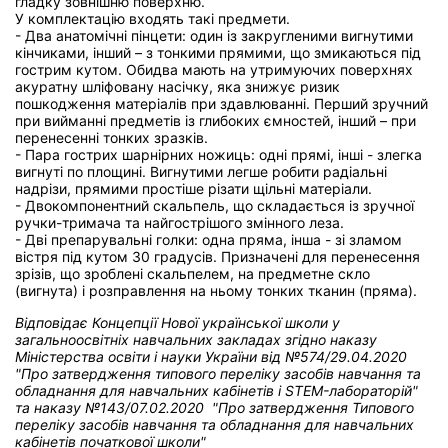
гладку зовнішню поверхню.
У комплектацію входять такі предмети.
- Два анатомічні пінцети: один із закругленими вигнутими
кінчиками, інший – з тонкими прямими, що змикаються під
гострим кутом. Обидва мають на утримуючих поверхнях
акуратну шліфовану насічку, яка знижує ризик
пошкодження матеріалів при здавлюванні. Перший зручний
при вийманні предметів із глибоких ємностей, інший – при
перенесенні тонких зразків.
- Пара гострих шарнірних ножиць: одні прямі, інші - злегка
вигнуті по площині. Вигнутими легше робити радіальні
надрізи, прямими простіше різати щільні матеріали.
- Двокомпонентний скальпель, що складається із зручної
ручки-тримача та найгострішого змінного леза.
- Дві препарувальні голки: одна пряма, інша - зі зламом
вістря під кутом 30 градусів. Призначені для перенесення
зрізів, що зроблені скальпелем, на предметне скло
(вигнута) і розправлення на ньому тонких тканин (пряма).
Відповідає Концепції Нової української школи у
загальноосвітніх навчальних закладах
згідно наказу
Міністерства освіти і науки України від
№574/29.04.2020
"Про затвердження типового переліку засобів навчання та
обладнання для навчальних кабінетів і STEM-лабораторій"
та н
аказу №143/07.02.2020 "Про затвердження Типового
переліку засобів навчання та обладнання для навчальних
кабінетів початкової школи"