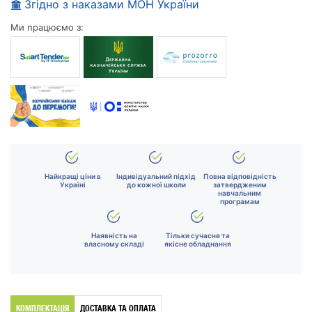
Згідно з наказами МОН України
Ми працюємо з:
Найкращі ціни в
Індивідуальний підхід
Повна відповідність
Україні
до кожної школи
затвердженим
навчальним
програмам
Наявність на
Тільки сучасне та
власному складі
якісне обладнання
КОМПЛЕКТАЦІЯ
ДОСТАВКА ТА ОПЛАТА