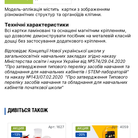
Модель-аплікація містить картки з зображенням
різноманітних структур та органоїдів клітини.
Технічні характеристики
Всі картки ламіновані та оснащені магнітним кріпленням,
що дозволяє демонструвати посібник на металевій класній
дошці без застосування додаткового кріплення.
Відповідає Концепції Нової української школи у
загальноосвітніх навчальних закладах
згідно наказу
Міністерства освіти і науки України від
№574/29.04.2020
"Про затвердження типового переліку засобів навчання та
обладнання для навчальних кабінетів і STEM-лабораторій"
та н
аказу №143/07.02.2020 "Про затвердження Типового
переліку засобів навчання та обладнання для навчальних
кабінетів початкової школи"
ДИВІТЬСЯ ТАКОЖ
Арт: 1627
Арт: 4059
АКЦИЯ
АКЦИЯ
-13%
-20%