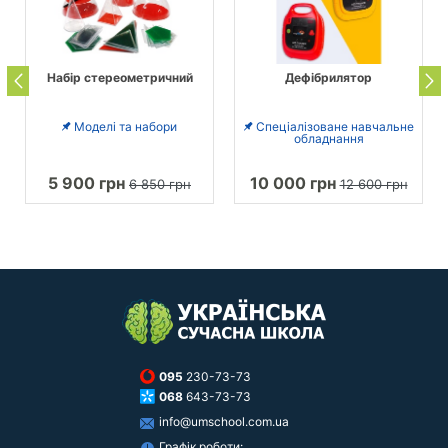
Набір стереометричний
Дефібрилятор
Моделі та набори
Спеціалізоване навчальне
обладнання
5 900 грн
10 000 грн
6 850 грн
12 600 грн
095
230-73-73
068
643-73-73
info@umschool.com.ua
Графік роботи: