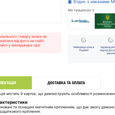
Згідно з наказами 
Ми працюємо з:
еального товару може не
знятися від фото на сайті.
юйте у менеджера при
Найкращі ціни в
Індивідуа
Україні
підхід до к
школи
ЛЕКТАЦІЯ
ДОСТАВКА ТА ОПЛАТА
ція містить 9 карток, що демонструють особливості розмноження
рактеристики
міновані та оснащені магнітним кріпленням, що дає змогу демонс
додаткового кріплення.