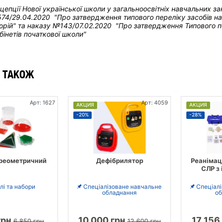
нцепції Нової української школи у загальноосвітніх навчальних з
74/29.04.2020 "Про затвердження типового переліку засобів нав
рій" та н
аказу №143/07.02.2020 "Про затвердження Типового пе
бінетів початкової школи"
 ТАКОЖ
Арт: 1627
Арт: 4059
АКЦИЯ
АКЦИЯ
-20%
-28%
ереометричний
Дефібрилятор
Реанімац
СЛР з
і та набори
Спеціалізоване навчальне
Спеціал
обладнання
об
грн
10 000 грн
17 156
6 850 грн
12 600 грн