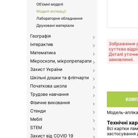
Об'ємні моделі
Моделі аплікації
Лабораторне обладнання
Друковані матеріали
Географія
Зображення р
Інтерактив
суттєво відрі
Математика
Деталі уточн
замовленні.
Мікроскопи, мікропрепарати
Захист України
Шкільні дошки та фліпчарти
Початкова школа
Трудове навчання
КОМП
Фізичне виховання
Стенди
Модель-апліка
Меблі
Технічні ха
STEM
Всі картки ла
застосування 
Захист від COVID 19