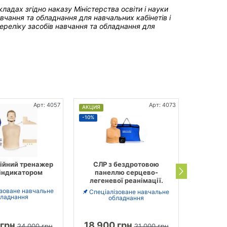
акладах
згідно наказу Міністерства освіти і науки
чання та обладнання для навчальних кабінетів і
реліку засобів навчання та обладнання для
Арт: 4057
Арт: 4073
АКЦИЯ
АКЦИЯ
-10%
-17%
ійний тренажер
СЛР з бездротовою
Тренаже
 індикатором
панеллю серцево-
серц
легеневої реанімації.
реанімац
з еле
ізоване навчальне
Спеціалізоване навчальне
ладнання
обладнання
Спеціа
 грн
18 900 грн
46 12
24 000 грн
21 000 грн