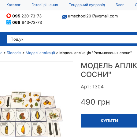
Каталог
Готові рішення
Тендерний супровід
Блог
О
095
230-73-73
umschool2017@gmail.com
068
643-73-73
ог
>
Біологія
>
Моделі аплікації
>
Модель аплікація "Розмноження сосни"
МОДЕЛЬ АПЛІ
СОСНИ"
Арт: 1304
490
грн
КУПИТИ