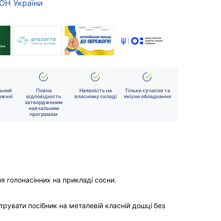
МОН України
льний
Повна
Наявність на
Тільки сучасне та
ожної
відповідність
власному складі
якісне обладнання
затвердженим
навчальним
програмам
 голонасінних на прикладі сосни.
трувати посібник на металевій класній дошці без