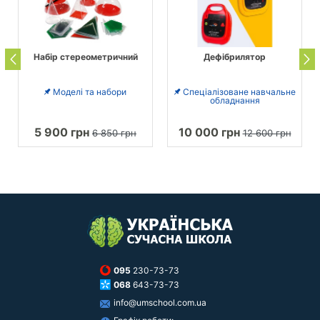
Набір стереометричний
Дефібрилятор
Моделі та набори
Спеціалізоване навчальне
обладнання
5 900 грн
10 000 грн
6 850 грн
12 600 грн
095
230-73-73
068
643-73-73
info@umschool.com.ua