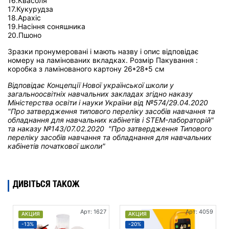
16.Квасоля
17.Кукурудза
18.Арахіс
19.Насіння соняшника
20.Пшоно
Зразки пронумеровані і мають назву і опис відповідає
номеру на ламінованих вкладках. Розмір Пакування :
коробка з ламінованого картону 26*28*5 см
Відповідає Концепції Нової української школи у
загальноосвітніх навчальних закладах
згідно наказу
Міністерства освіти і науки України від
№574/29.04.2020
"Про затвердження типового переліку засобів навчання та
обладнання для навчальних кабінетів і STEM-лабораторій"
та н
аказу №143/07.02.2020 "Про затвердження Типового
переліку засобів навчання та обладнання для навчальних
кабінетів початкової школи"
ДИВІТЬСЯ ТАКОЖ
Арт: 1627
Арт: 4059
АКЦИЯ
АКЦИЯ
-13%
-20%