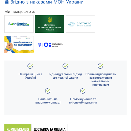
Згідно з наказами МОН України
Ми працюємо з:
Найкращі ціни в
Індивідуальний підхід
Повна відповідність
Україні
до кожної школи
затвердженим
навчальним
програмам
Наявність на
Тільки сучасне та
власному складі
якісне обладнання
КОМПЛЕКТАЦІЯ
ДОСТАВКА ТА ОПЛАТА