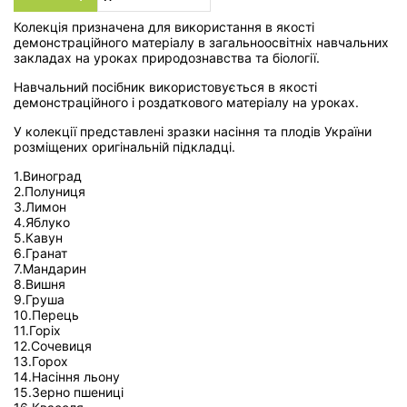
Колекція призначена для використання в якості
демонстраційного матеріалу в загальноосвітніх навчальних
закладах на уроках природознавства та біології.
Навчальний посібник використовується в якості
демонстраційного і роздаткового матеріалу на уроках.
У колекції представлені зразки насіння та плодів України
розміщених оригінальній підкладці.
1.Виноград
2.Полуниця
3.Лимон
4.Яблуко
5.Кавун
6.Гранат
7.Мандарин
8.Вишня
9.Груша
10.Перець
11.Горіх
12.Сочевиця
13.Горох
14.Насіння льону
15.Зерно пшениці