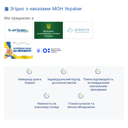
Згідно з наказами МОН України
Ми працюємо з:
Найкращі ціни в
Індивідуальний підхід
Повна відповідність
Україні
до кожної школи
затвердженим
навчальним
програмам
Наявність на
Тільки сучасне та
власному складі
якісне обладнання