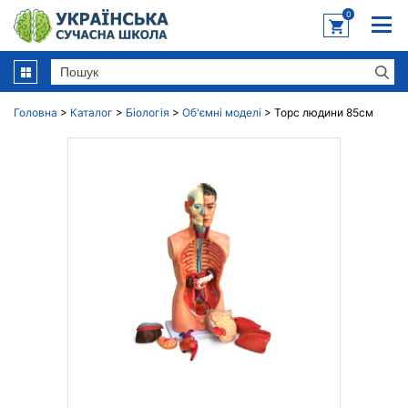
0
Головна
>
Каталог
>
Біологія
>
Об'ємні моделі
>
Торс людини 85см