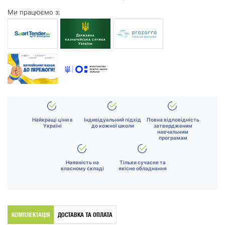
Ми працюємо з:
Найкращі ціни в
Індивідуальний підхід
Повна відповідність
Україні
до кожної школи
затвердженим
навчальним
програмам
Наявність на
Тільки сучасне та
власному складі
якісне обладнання
КОМПЛЕКТАЦІЯ
ДОСТАВКА ТА ОПЛАТА