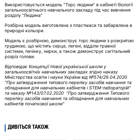
Використовується модель "Торс людини" в кабінеті біології
загальноосвітнього навчального закладу під час вивчення
розділу "Людина"
Розбірна модель виготовлена з пластмаси та забарвлена в
природні кольори.
Модель є розбірною, демонструє торс людини з розкритою
грудиною, що містить серце, легені, відділи травної
системи, печінку, нирки, а також демонструє сагітальний
розріз голови.
Відповідає Концепції Нової української школи у
загальноосвітніх навчальних закладах
згідно наказу
Міністерства освіти і науки України від
№574/29.04.2020
"Про затвердження типового переліку засобів навчання та
обладнання для навчальних кабінетів і STEM-лабораторій"
та н
аказу №143/07.02.2020 "Про затвердження Типового
переліку засобів навчання та обладнання для навчальних
кабінетів початкової школи"
ДИВІТЬСЯ ТАКОЖ