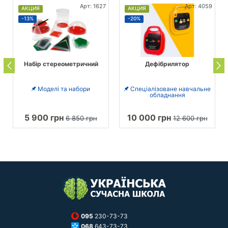
Арт: 1627
Арт: 4059
АКЦИЯ
АКЦИЯ
-13%
-20%
Набір стереометричний
Дефібрилятор
Моделі та набори
Спеціалізоване навчальне
обладнання
5 900 грн
10 000 грн
6 850 грн
12 600 грн
095
230-73-73
068
643-73-73