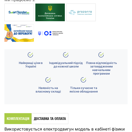
Найкращі ціни в
Індивідуальний підхід
Повна відповідність
Україні
до кожної школи
затвердженим
навчальним
програмам
Наявність на
Тільки сучасне та
власному складі
якісне обладнання
КОМПЛЕКТАЦІЯ
ДОСТАВКА ТА ОПЛАТА
Використовується електродвигун модель в кабінеті фізики