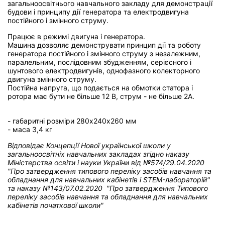
загальноосвітнього навчального закладу для демонстрації
будови і принципу дії генератора та електродвигуна
постійного і змінного струму.
Працює в режимі двигуна і генератора.
Машина дозволяє демонструвати принцип дії та роботу
генератора постійного і змінного струму з незалежним,
паралельним, послідовним збудженням, серієсного і
шунтового електродвигунів, однофазного колекторного
двигуна змінного струму.
Постійна напруга, що подається на обмотки статора і
ротора має бути не більше 12 В, струм - не більше 2А.
- габаритні розміри 280х240х260 мм
- маса 3,4 кг
Відповідає Концепції Нової української школи у
загальноосвітніх навчальних закладах
згідно наказу
Міністерства освіти і науки України від
№574/29.04.2020
"Про затвердження типового переліку засобів навчання та
обладнання для навчальних кабінетів і STEM-лабораторій"
та н
аказу №143/07.02.2020 "Про затвердження Типового
переліку засобів навчання та обладнання для навчальних
кабінетів початкової школи"