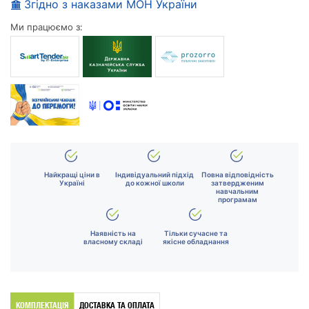
Згідно з наказами МОН України
Ми працюємо з:
Найкращі ціни в
Індивідуальний підхід
Повна відповідність
Україні
до кожної школи
затвердженим
навчальним
програмам
Наявність на
Тільки сучасне та
власному складі
якісне обладнання
КОМПЛЕКТАЦІЯ
ДОСТАВКА ТА ОПЛАТА