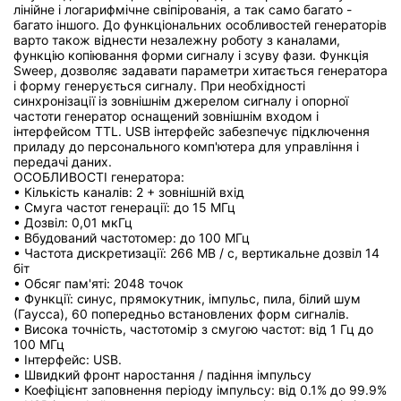
лінійне і логарифмічне свіпірованія, а так само багато -
багато іншого. До функціональних особливостей генераторів
варто також віднести незалежну роботу з каналами,
функцію копіювання форми сигналу і зсуву фази. Функція
Sweep, дозволяє задавати параметри хитається генератора
і форму генерується сигналу. При необхідності
синхронізації із зовнішнім джерелом сигналу і опорної
частоти генератор оснащений зовнішнім входом і
інтерфейсом TTL. USB інтерфейс забезпечує підключення
приладу до персонального комп'ютера для управління і
передачі даних.
ОСОБЛИВОСТІ генератора:
• Кількість каналів: 2 + зовнішній вхід
• Смуга частот генерації: до 15 МГц
• Дозвіл: 0,01 мкГц
• Вбудований частотомер: до 100 МГц
• Частота дискретизації: 266 МВ / с, вертикальне дозвіл 14
біт
• Обсяг пам'яті: 2048 точок
• Функції: синус, прямокутник, імпульс, пила, білий шум
(Гаусса), 60 попередньо встановлених форм сигналів.
• Висока точність, частотомір з смугою частот: від 1 Гц до
100 МГц
• Інтерфейс: USB.
• Швидкий фронт наростання / падіння імпульсу
• Коефіцієнт заповнення періоду імпульсу: від 0.1% до 99.9%