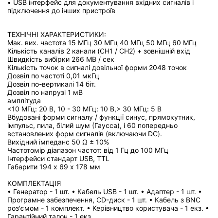
• USB інтерфейс для документування вхідних сигналів і
підключення до інших пристроїв
ТЕХНІЧНІ ХАРАКТЕРИСТИКИ:
Мак. вих. частота 15 МГц 30 МГц 40 МГц 50 МГц 60 МГц
Кількість каналів 2 канали (CH1 / CH2) + зовнішній вхід
Швидкість вибірки 266 МВ / сек
Кількість точок в сигналі довільної форми 2048 точок
Дозвіл по частоті 0,01 мкГц
Дозвіл по-вертикалі 14 біт.
Дозвіл по напрузі 1 мВ
амплітуда
<10 МГц: 20 В, 10 - 30 МГц: 10 В,> 30 МГц: 5 В
Вбудовані форми сигналу / функції синус, прямокутник,
імпульс, пила, білий шум (Гаусса), і 60 попередньо
встановлених форм сигналів (включаючи DC).
Вихідний імпеданс 50 Ω ± 10%
Частотомір діапазон частот: від 1 Гц до 100 МГц
Інтерфейси стандарт USB, TTL
Габарити 194 х 69 х 178 мм
КОМПЛЕКТАЦІЯ
• Генератор - 1 шт. • Кабель USB - 1 шт. • Адаптер - 1 шт. •
Програмне забезпечення, CD-диск - 1 шт. • Кабель з BNC
роз'ємом - 1 комплект. • Керівництво користувача - 1 екз. •
Гарантійний талон - 1 екз.