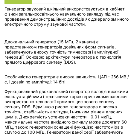
Генератор звуковий шкільний використовується в кабінеті
фізики загальноосвітнього навчального закладу під час
проведення демонстраційних дослідів як джерело змінного
електричного струму звукової частоти.
Двоканальний генератор (15 МГц, 2 канали) є
представником генераторів довільних форм сигналів,
забезпечують високу точність тимчасової і амплітудної
генерації. Основою архітектури генератора є технологія
прямого цифрового синтезу (DDS).
Особливістю генератора є висока швидкість ЦАП - 266 МВ /
с, і дозвіл по амплітуді: 14 біт!
Функціональний двоканальний генератор володіє високими
експлуатаційними і технічними характеристиками завдяки
використанню технології прямого цифрового синтезу
сигналу DDS. Відмінною рисою генераторора є висока
точність, стабільність аплітуди, і низьким рівнем власних
шумів. Дискретність установки частоти - 0,01 мкГц,
максимальна частота вихідного сигналу може досягати 60
МГц, також генератори оснащені функцією частотоміра з
смугою до 100 МГц. Генератори даної серії забезпечують