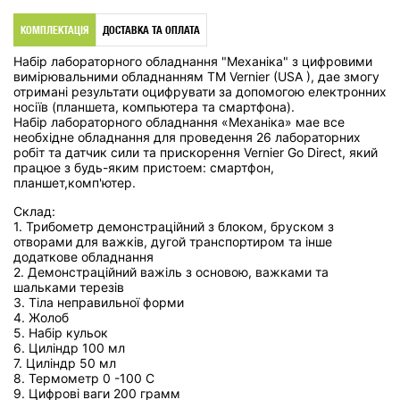
КОМПЛЕКТАЦІЯ
ДОСТАВКА ТА ОПЛАТА
Набір лабораторного обладнання "Механіка" з цифровими
вимірювальними обладнанням ТМ Vernier (USA ), дае змогу
отримані результати оцифрувати за допомогою електронних
носіїв (планшета, компьютера та смартфона).
Набір лабораторного обладнання «Механіка» мае все
необхідне обладнання для проведення 26 лабораторних
робіт та датчик сили та прискорення Vernier Go Direct, який
працюе з будь-яким пристоем: смартфон,
планшет,комп'ютер.
Склад:
1. Трибометр демонстраційний з блоком, бруском з
отворами для важків, дугой транспортиром та інше
додаткове обладнання
2. Демонстраційний важіль з основою, важками та
шальками терезів
3. Тіла неправильної форми
4. Жолоб
5. Набір кульок
6. Циліндр 100 мл
7. Циліндр 50 мл
8. Термометр 0 -100 С
9. Цифрові ваги 200 грамм