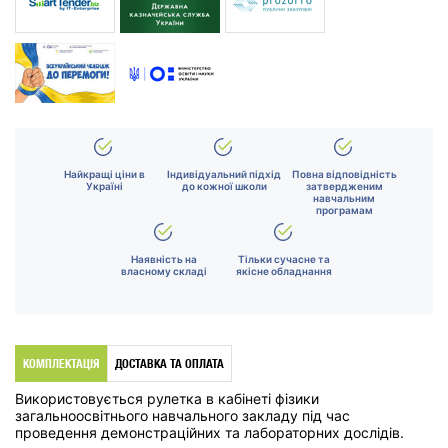
Найкращі ціни в
Індивідуальний підхід
Повна відповідність
Україні
до кожної школи
затвердженим
навчальним
програмам
Наявність на
Тільки сучасне та
власному складі
якісне обладнання
КОМПЛЕКТАЦІЯ
ДОСТАВКА ТА ОПЛАТА
Використовується рулетка в кабінеті фізики
загальноосвітнього навчального закладу під час
проведення демонстраційних та лабораторних дослідів.