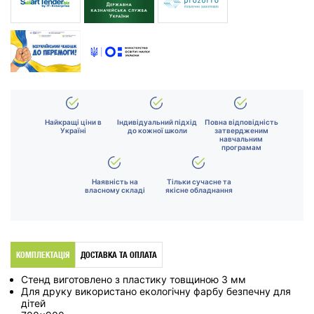
Найкращі ціни в
Індивідуальний підхід
Повна відповідність
Україні
до кожної школи
затвердженим
навчальним
програмам
Наявність на
Тільки сучасне та
власному складі
якісне обладнання
КОМПЛЕКТАЦІЯ
ДОСТАВКА ТА ОПЛАТА
Стенд виготовлено з пластику товщиною 3 мм
Для друку використано екологічну фарбу безпечну для
дітей