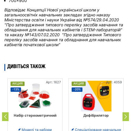
700x900
Відповідає Концепції Нової української школи у
загальноосвітніх навчальних закладах
згідно наказу
Міністерства освіти і науки України від
№574/29.04.2020
"Про затвердження типового переліку засобів навчання та
обладнання для навчальних кабінетів і STEM-лабораторій"
та н
аказу №143/07.02.2020 "Про затвердження Типового
переліку засобів навчання та обладнання для навчальних
кабінетів початкової школи"
ДИВІТЬСЯ ТАКОЖ
Арт: 1627
Арт: 4059
АКЦИЯ
АКЦИЯ
-13%
-20%
Набір стереометричний
Дефібрилятор
Моделі та набори
Спеціалізоване навчальне