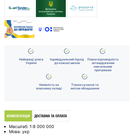
Найкращі ціни в
Індивідуальний підхід
Повна відповідність
Україні
до кожної школи
затвердженим
навчальним
програмам
Наявність на
Тільки сучасне та
власному складі
якісне обладнання
КОМПЛЕКТАЦІЯ
ДОСТАВКА ТА ОПЛАТА
Масштаб:
1:8 000 000
Мова:
укр