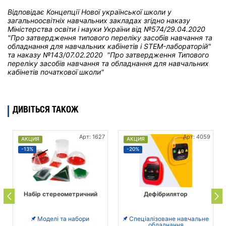
Відповідає Концепції Нової української школи у
загальноосвітніх навчальних закладах
згідно наказу
Міністерства освіти і науки України від
№574/29.04.2020
"Про затвердження типового переліку засобів навчання та
обладнання для навчальних кабінетів і STEM-лабораторій"
та н
аказу №143/07.02.2020 "Про затвердження Типового
переліку засобів навчання та обладнання для навчальних
кабінетів початкової школи"
ДИВІТЬСЯ ТАКОЖ
Арт: 1627
Арт: 4059
АКЦИЯ
АКЦИЯ
-13%
-20%
Набір стереометричний
Дефібрилятор
Моделі та набори
Спеціалізоване навчальне
обладнання