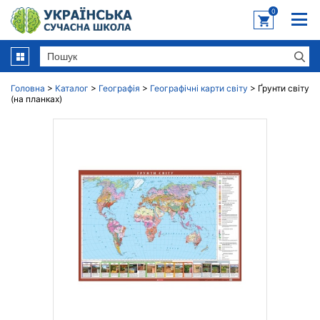
0
Головна
>
Каталог
>
Географія
>
Географічні карти світу
>
Ґрунти світу
(на планках)