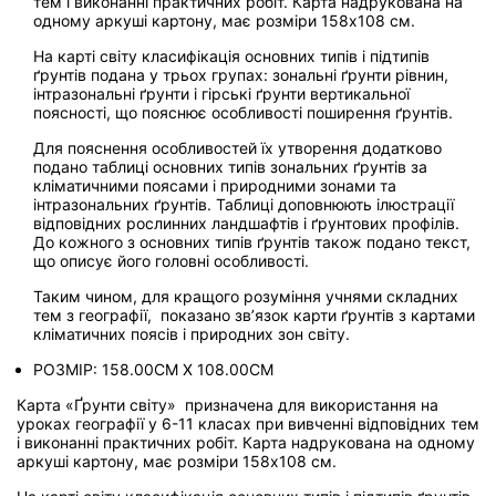
тем і виконанні практичних робіт. Карта надрукована на
одному аркуші картону, має розміри 158х108 см.
На карті світу класифікація основних типів і підтипів
ґрунтів подана у трьох групах: зональні ґрунти рівнин,
інтразональні ґрунти і гірські ґрунти вертикальної
поясності, що пояснює особливості поширення ґрунтів.
Для пояснення особливостей їх утворення додатково
подано таблиці основних типів зональних ґрунтів за
кліматичними поясами і природними зонами та
інтразональних ґрунтів. Таблиці доповнюють ілюстрації
відповідних рослинних ландшафтів і ґрунтових профілів.
До кожного з основних типів ґрунтів також подано текст,
що описує його головні особливості.
Таким чином, для кращого розуміння учнями складних
тем з географії, показано зв’язок карти ґрунтів з картами
кліматичних поясів і природних зон світу.
РОЗМІР:
158.00CM X 108.00CM
Карта «Ґрунти світу» призначена для використання на
уроках географії у 6-11 класах при вивченні відповідних тем
і виконанні практичних робіт. Карта надрукована на одному
аркуші картону, має розміри 158х108 см.