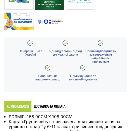
Найкращі ціни в
Індивідуальний підхід
Повна відповідність
Україні
до кожної школи
затвердженим
навчальним
програмам
Наявність на
Тільки сучасне та
власному складі
якісне обладнання
КОМПЛЕКТАЦІЯ
ДОСТАВКА ТА ОПЛАТА
РОЗМІР:
158.00CM X 108.00CM
Карта «Ґрунти світу» призначена для використання на
уроках географії у 6-11 класах при вивченні відповідних