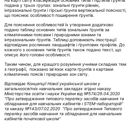
На карті світу класифікація основних типів і підтипів ґрунтів
подана у трьох групах: зональні ґрунти рівнин,
інтразональні ґрунти і гірські ґрунти вертикальної поясності,
що пояснює особливості поширення ґрунтів.
Для пояснення особливостей їх утворення додатково
подано таблиці основних типів зональних ґрунтів за
кліматичними поясами і природними зонами та
інтразональних ґрунтів. Таблиці доповнюють ілюстрації
відповідних рослинних ландшафтів і ґрунтових профілів. До
кожного з основних типів ґрунтів також подано текст, що
описує його головні особливості.
Таким чином, для кращого розуміння учнями складних тем
з географії, показано зв’язок карти ґрунтів з картами
кліматичних поясів і природних зон світу.
Відповідає Концепції Нової української школи у
загальноосвітніх навчальних закладах
згідно наказу
Міністерства освіти і науки України від
№574/29.04.2020
"Про затвердження типового переліку засобів навчання та
обладнання для навчальних кабінетів і STEM-лабораторій"
та н
аказу №143/07.02.2020 "Про затвердження Типового
переліку засобів навчання та обладнання для навчальних
кабінетів початкової школи"