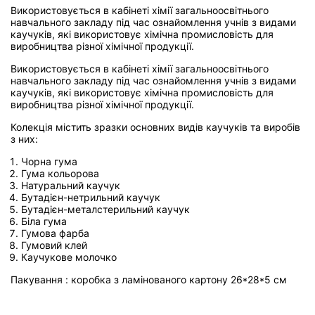
Використовується в кабінеті хімії загальноосвітнього
навчального закладу під час ознайомлення учнів з видами
каучуків, які використовує хімічна промисловість для
виробництва різної хімічної продукції.
Використовується в кабінеті хімії загальноосвітнього
навчального закладу під час ознайомлення учнів з видами
каучуків, які використовує хімічна промисловість для
виробництва різної хімічної продукції.
Колекція містить зразки основних видів каучуків та виробів
з них:
Чорна гума
Гума кольорова
Натуральний каучук
Бутадієн-нетрильний каучук
Бутадієн-металстерильний каучук
Біла гума
Гумова фарба
Гумовий клей
Каучукове молочко
Пакування : коробка з ламінованого картону 26*28*5 см