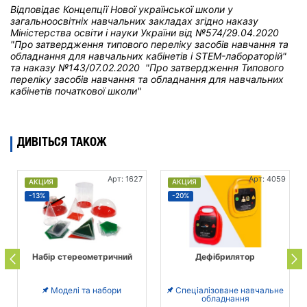
Відповідає Концепції Нової української школи у
загальноосвітніх навчальних закладах
згідно наказу
Міністерства освіти і науки України від
№574/29.04.2020
"Про затвердження типового переліку засобів навчання та
обладнання для навчальних кабінетів і STEM-лабораторій"
та н
аказу №143/07.02.2020 "Про затвердження Типового
переліку засобів навчання та обладнання для навчальних
кабінетів початкової школи"
ДИВІТЬСЯ ТАКОЖ
Арт: 1627
Арт: 4059
АКЦИЯ
АКЦИЯ
-13%
-20%
Набір стереометричний
Дефібрилятор
Моделі та набори
Спеціалізоване навчальне
обладнання