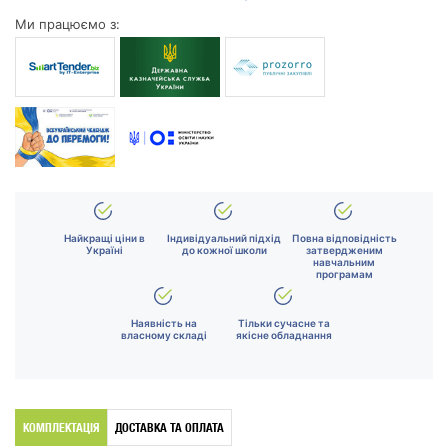
Ми працюємо з:
Найкращі ціни в
Індивідуальний підхід
Повна відповідність
Україні
до кожної школи
затвердженим
навчальним
програмам
Наявність на
Тільки сучасне та
власному складі
якісне обладнання
КОМПЛЕКТАЦІЯ
ДОСТАВКА ТА ОПЛАТА