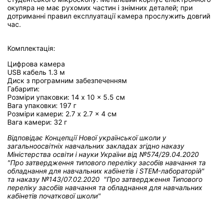
окуляра не має рухомих частин і знімних деталей; при
дотриманні правил експлуатації камера прослужить довгий
час.
Комплектація:
Цифрова камера
USB кабель 1.3 м
Диск з програмним забезпеченням
Габарити:
Розміри упаковки: 14 x 10 x 5.5 см
Вага упаковки: 197 г
Розміри камери: 2.7 x 2.7 x 4 см
Вага камери: 32 г
Відповідає Концепції Нової української школи у
загальноосвітніх навчальних закладах
згідно наказу
Міністерства освіти і науки України від
№574/29.04.2020
"Про затвердження типового переліку засобів навчання та
обладнання для навчальних кабінетів і STEM-лабораторій"
та н
аказу №143/07.02.2020 "Про затвердження Типового
переліку засобів навчання та обладнання для навчальних
кабінетів початкової школи"