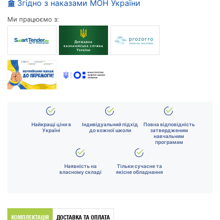
Згідно з наказами МОН України
Ми працюємо з:
Найкращі ціни в
Індивідуальний підхід
Повна відповідність
Україні
до кожної школи
затвердженим
навчальним
програмам
Наявність на
Тільки сучасне та
власному складі
якісне обладнання
КОМПЛЕКТАЦІЯ
ДОСТАВКА ТА ОПЛАТА