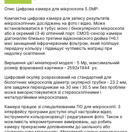
Опис Цифрова камера для мікроскопа 5.0MP:
Компактна цифрова камера для запису результатів
мікроскопічних досліджень на фото і відео. Може
встановлюватися в тубус моно / бінокулярного мікроскопа
або в окремий (3-й) оптичний порт. CMOS-сенсор камери
діагоналлю близько третини відіконовского дюйма (≈6.1
мм) захищений інфрачервоним фільтром, який поліпшує
передачу кольору і підвищує чутливість матриці при
недоліку освітлення.
Вирішення цієї мініатюрної моделі - 5 Mp, максимальний
розмір формованої картинки -
2592x1944
px.
Цифровий окуляр розрахований на стандартний для
біологічних мікроскопів діаметр окулярної трубки - 23.2 мм,
але завдяки перехідникам на 30 мм і 30.5 мм без проблем
може використовуватися зі стереоскопічними і
металургійними мікроскопами.
Камера працює зі спеціалізованим ПО для мікроскопії. З
інтерфейсу програми доступні опції настройки відео,
інструменти кольорокорекції і редагування фото. Також є
можливість мікрометричних вимірювань, що робить
камеру прекрасним доповненням до шкільного або
студентського мікроскопу. Металевий корпус електронного