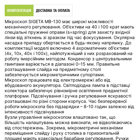
КОМПЛЕКТАЦІЯ
ДОСТАВКА ТА ОПЛАТА
Мікроскоп SIGETA MB-130 має широкі можливості
механічного регулювання. Об'єктиви на 40 і 100 крат мають
спеціальні пружинні оправи (s=spring) для захисту вхідної
лінзи від зіткнень зі зразком під час фокусування. Окулярна
насадка приладу обертається в будь-якому напрямку. До
комплектації моделі включено 4 ахроматичних об'єктиви
(4x, 10x, 40x і 100x), найпотужніший з них розрахований на
роботу імерсійним методом. Конденсор з центрувальними
гвинтами варіюється в діапазоні 0–15 мм. Правильне
розташування слайда на предметному столі
забезпечується мікрометричними супортами.
Мікроскоп працювате від електромережі або від
вбудованого акумулятора. Світлодіодна лампа в підставці
колектора забезпечує рівномірне освітлення предметної
платформи. Підсвічування і ручка регулювання яскравості
розташовані по різні сторони корпуса. Час безперервної
роботи мікроскопа без підзарядки – 8-10 годин залежно від
інтенсивності підсвічування
Вузли управління мікроскопом влаштовано так, що
більшість налаштувань можна виконати, не відволікаючись
від спостережень. Зокрема, мікрометричні механізми
переміщення слайду і руху столика в горизонтальній
площині мають коаксіальні барабани регулювання. Ручки