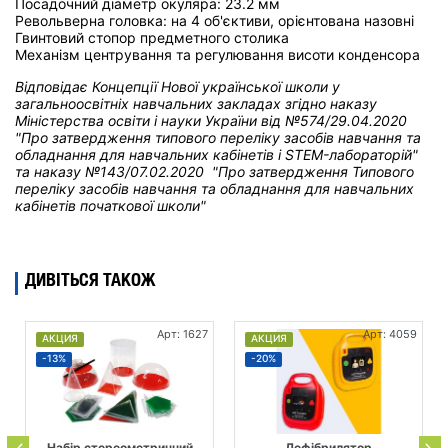
Посадочний діаметр окуляра: 23.2 мм
Револьверна головка: на 4 об'єктиви, орієнтована назовні
Гвинтовий стопор предметного столика
Механізм центрування та регулювання висоти конденсора
Відповідає Концепції Нової української школи у
загальноосвітніх навчальних закладах
згідно наказу
Міністерства освіти і науки України від
№574/29.04.2020
"Про затвердження типового переліку засобів навчання та
обладнання для навчальних кабінетів і STEM-лабораторій"
та н
аказу №143/07.02.2020 "Про затвердження Типового
переліку засобів навчання та обладнання для навчальних
кабінетів початкової школи"
ДИВІТЬСЯ ТАКОЖ
Арт: 1627
Арт: 4059
АКЦИЯ
АКЦИЯ
-13%
-20%
Набір стереометричний
Дефібрилятор