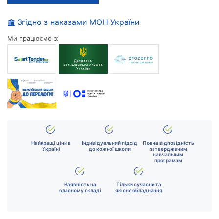
Згідно з наказами МОН України
Ми працюємо з:
Найкращі ціни в
Індивідуальний підхід
Повна відповідність
Україні
до кожної школи
затвердженим
навчальним
програмам
Наявність на
Тільки сучасне та
власному складі
якісне обладнання