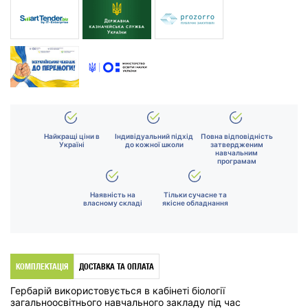
Найкращі ціни в
Індивідуальний підхід
Повна відповідність
Україні
до кожної школи
затвердженим
навчальним
програмам
Наявність на
Тільки сучасне та
власному складі
якісне обладнання
КОМПЛЕКТАЦІЯ
ДОСТАВКА ТА ОПЛАТА
Гербарій використовується в кабінеті біології
загальноосвітнього навчального закладу під час