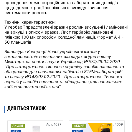
проведення демонстраційних та лабораторних дослідів
щодо демонстрації зовнішнього вигляду і вивчення
систематики рослин.
Технічні характеристики:
У гербарії представлені зразки рослин висушені і ламіновані
на аркуші з описом зразка. Лист гербарію ламіновані
плівкою 100 мк способом холодної ламінації. Формат А 4 -
50 планшетів
Відповідає Концепції Нової української школи у
загальноосвітніх навчальних закладах
згідно наказу
Міністерства освіти і науки України від
№574/29.04.2020
"Про затвердження типового переліку засобів навчання та
обладнання для навчальних кабінетів і STEM-лабораторій"
та н
аказу №143/07.02.2020 "Про затвердження Типового
переліку засобів навчання та обладнання для навчальних
кабінетів початкової школи"
ДИВІТЬСЯ ТАКОЖ
Арт: 1627
Арт: 4059
АКЦИЯ
АКЦИЯ
-13%
-20%