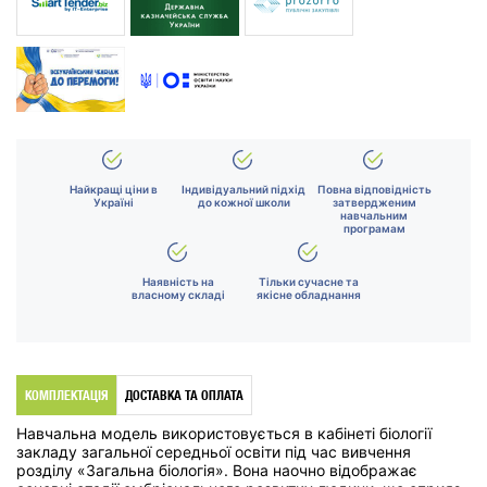
Найкращі ціни в
Індивідуальний підхід
Повна відповідність
Україні
до кожної школи
затвердженим
навчальним
програмам
Наявність на
Тільки сучасне та
власному складі
якісне обладнання
КОМПЛЕКТАЦІЯ
ДОСТАВКА ТА ОПЛАТА
Навчальна модель використовується в кабінеті біології
закладу загальної середньої освіти під час вивчення
розділу «Загальна біологія». Вона наочно відображає