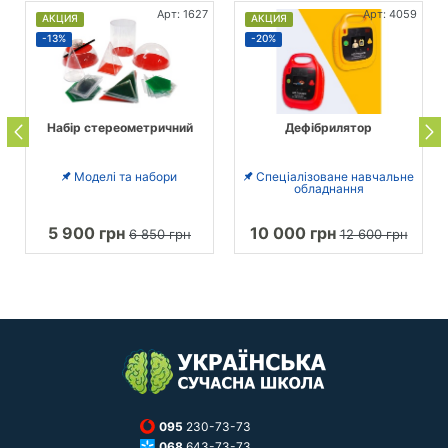
Арт: 1627
Арт: 4059
АКЦИЯ
АКЦИЯ
-13%
-20%
Набір стереометричний
Дефібрилятор
Моделі та набори
Спеціалізоване навчальне
обладнання
5 900 грн
10 000 грн
6 850 грн
12 600 грн
095
230-73-73
068
643-73-73