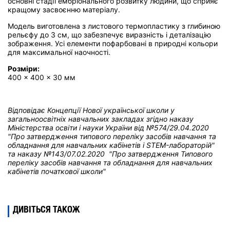
основні стадії ембріонального розвитку людини, що сприяє
кращому засвоєнню матеріалу.
Модель виготовлена з листового термопластику з глибиною
рельєфу до 3 см, що забезпечує виразність і деталізацію
зображення. Усі елементи пофарбовані в природні кольори
для максимальної наочності.
Розміри:
400 × 400 × 30 мм
Відповідає Концепції Нової української школи у
загальноосвітніх навчальних закладах
згідно наказу
Міністерства освіти і науки України від
№574/29.04.2020
"Про затвердження типового переліку засобів навчання та
обладнання для навчальних кабінетів і STEM-лабораторій"
та н
аказу №143/07.02.2020 "Про затвердження Типового
переліку засобів навчання та обладнання для навчальних
кабінетів початкової школи"
ДИВІТЬСЯ ТАКОЖ