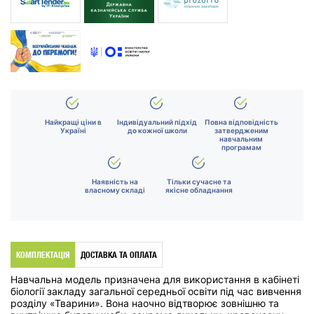
Найкращі ціни в
Індивідуальний підхід
Повна відповідність
Україні
до кожної школи
затвердженим
навчальним
програмам
Наявність на
Тільки сучасне та
власному складі
якісне обладнання
КОМПЛЕКТАЦІЯ
ДОСТАВКА ТА ОПЛАТА
Навчальна модель призначена для використання в кабінеті
біології закладу загальної середньої освіти під час вивчення
розділу «Тварини». Вона наочно відтворює зовнішню та