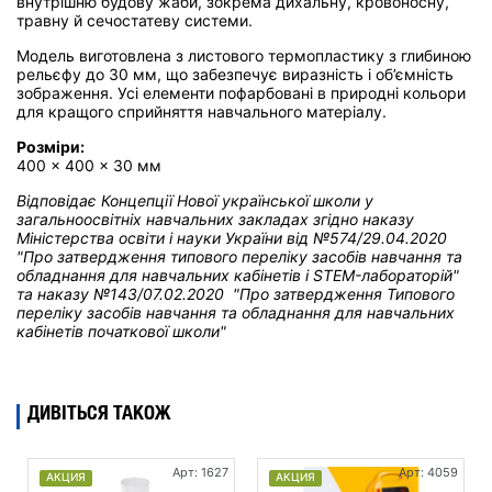
внутрішню будову жаби, зокрема дихальну, кровоносну,
травну й сечостатеву системи.
Модель виготовлена з листового термопластику з глибиною
рельєфу до 30 мм, що забезпечує виразність і об’ємність
зображення. Усі елементи пофарбовані в природні кольори
для кращого сприйняття навчального матеріалу.
Розміри:
400 × 400 × 30 мм
Відповідає Концепції Нової української школи у
загальноосвітніх навчальних закладах
згідно наказу
Міністерства освіти і науки України від
№574/29.04.2020
"Про затвердження типового переліку засобів навчання та
обладнання для навчальних кабінетів і STEM-лабораторій"
та н
аказу №143/07.02.2020 "Про затвердження Типового
переліку засобів навчання та обладнання для навчальних
кабінетів початкової школи"
ДИВІТЬСЯ ТАКОЖ
Арт: 1627
Арт: 4059
АКЦИЯ
АКЦИЯ