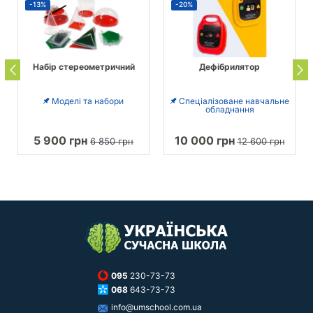
-13%
-20%
Набір стереометричний
Дефібрилятор
Моделі та набори
Спеціалізоване навчальне
обладнання
5 900 грн
10 000 грн
6 850 грн
12 600 грн
095
230-73-73
068
643-73-73
info@umschool.com.ua