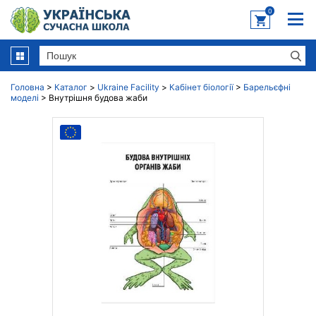
0
Головна
>
Каталог
>
Ukraine Facility
>
Кабінет біології
>
Барельєфні
моделі
>
Внутрішня будова жаби