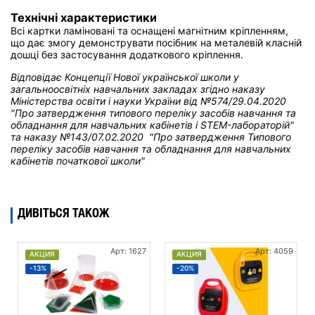
Технічні характеристики
Всі картки ламіновані та оснащені магнітним кріпленням,
що дає змогу демонструвати посібник на металевій класній
дошці без застосування додаткового кріплення.
Відповідає Концепції Нової української школи у
загальноосвітніх навчальних закладах
згідно наказу
Міністерства освіти і науки України від
№574/29.04.2020
"Про затвердження типового переліку засобів навчання та
обладнання для навчальних кабінетів і STEM-лабораторій"
та н
аказу №143/07.02.2020 "Про затвердження Типового
переліку засобів навчання та обладнання для навчальних
кабінетів початкової школи"
ДИВІТЬСЯ ТАКОЖ
Арт: 1627
Арт: 4059
АКЦИЯ
АКЦИЯ
-13%
-20%