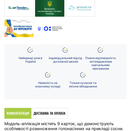
Найкращі ціни в
Індивідуальний підхід
Повна відповідність
Україні
до кожної школи
затвердженим
навчальним
програмам
Наявність на
Тільки сучасне та
власному складі
якісне обладнання
КОМПЛЕКТАЦІЯ
ДОСТАВКА ТА ОПЛАТА
Модель-аплікація містить 9 карток, що демонструють
особливості розмноження голонасінних на прикладі сосни.