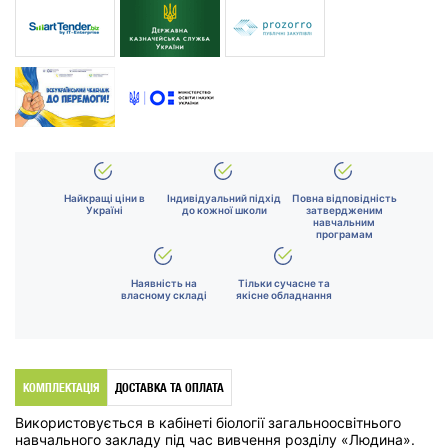
Найкращі ціни в
Індивідуальний підхід
Повна відповідність
Україні
до кожної школи
затвердженим
навчальним
програмам
Наявність на
Тільки сучасне та
власному складі
якісне обладнання
КОМПЛЕКТАЦІЯ
ДОСТАВКА ТА ОПЛАТА
Використовується в кабінеті біології загальноосвітнього
навчального закладу під час вивчення розділу «Людина».