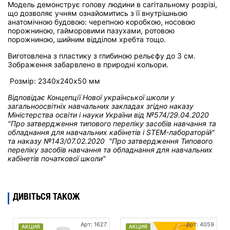
Модель демонструє голову людини в сагітальному розрізі,
що дозволяє учням ознайомитись з її внутрішньою
анатомічною будовою: черепною коробкою, носовою
порожниною, гайморовими пазухами, ротовою
порожниною, шийним відділом хребта тощо.
Виготовлена з пластику з глибиною рельєфу до 3 см.
Зображення забарвлено в природні кольори.
Розмір: 2340х240х50 мм
Відповідає Концепції Нової української школи у
загальноосвітніх навчальних закладах
згідно наказу
Міністерства освіти і науки України від
№574/29.04.2020
"Про затвердження типового переліку засобів навчання та
обладнання для навчальних кабінетів і STEM-лабораторій"
та н
аказу №143/07.02.2020 "Про затвердження Типового
переліку засобів навчання та обладнання для навчальних
кабінетів початкової школи"
ДИВІТЬСЯ ТАКОЖ
Арт: 1627
Арт: 4059
АКЦИЯ
АКЦИЯ