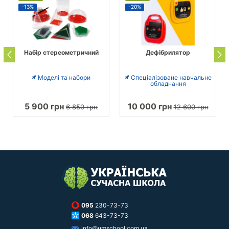
-13%
-20%
Набір стереометричний
Дефібрилятор
Моделі та набори
Спеціалізоване навчальне
обладнання
5 900 грн
10 000 грн
6 850 грн
12 600 грн
095
230-73-73
068
643-73-73
info@umschool.com.ua